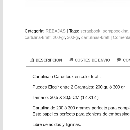
Colorantes
Tarjeta
Regalo
Figuras
Categoría:
REBAJAS
|
Tags:
scrapbook
scrapbooking
cartulina-kraft
200-gr
300-gr
cartulinas-kraft
|
Comenta
3D
PERSONALIZADOS
DIY
DESCRIPCIÓN
COSTES DE ENVÍO
COM
DECORACION
Cartulina o Cardstock en color kraft.
Marcas
Puedes Elegir entre 2 Gramajes: 200 gr. ó 300 gr.
Tamaño: 30,5 X 30,5 CM (12"X12")
Cartulina de 200 ó 300 gramos perfecto para comple
Este papel es perfecto para técnicas de embossing,
Tu
Libre de ácidos y ligninas.
Carrito