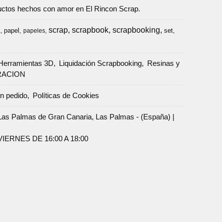
oductos hechos con amor en El Rincon Scrap.
scrap
scrapbook
scrapbooking
papel
set
a
papeles
Herramientas 3D
Liquidación Scrapbooking
Resinas y
RACION
un pedido
Políticas de Cookies
Palmas de Gran Canaria, Las Palmas - (España) |
ERNES DE 16:00 A 18:00