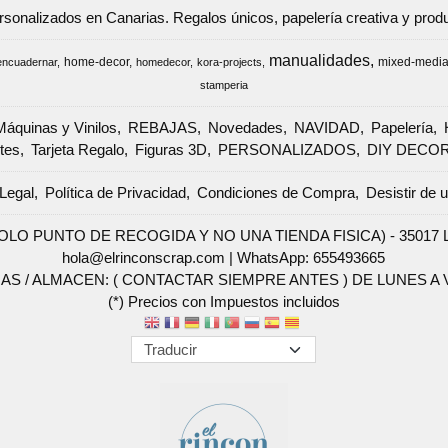
ersonalizados en Canarias. Regalos únicos, papelería creativa y pr
manualidades
home-decor
mixed-medi
encuadernar
homedecor
kora-projects
stamperia
Máquinas y Vinilos
REBAJAS
Novedades
NAVIDAD
Papelería
tes
Tarjeta Regalo
Figuras 3D
PERSONALIZADOS
DIY DECO
Legal
Política de Privacidad
Condiciones de Compra
Desistir de 
SOLO PUNTO DE RECOGIDA Y NO UNA TIENDA FISICA) - 35017 Las 
hola@elrinconscrap.com |
WhatsApp: 655493665
AS / ALMACEN: ( CONTACTAR SIEMPRE ANTES ) DE LUNES A VI
(*) Precios con Impuestos incluidos