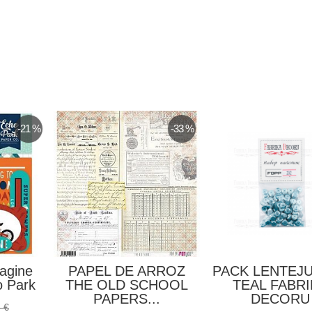
-21 %
-33 %
agine
PAPEL DE ARROZ
PACK LENTEJ
o Park
THE OLD SCHOOL
TEAL FABRI
PAPERS...
DECORU
 €