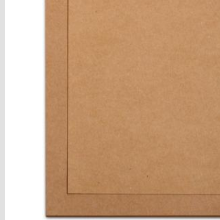
y
Mediums
Máquinas
y
Vinilos
REBAJAS
Novedades
NAVIDAD
Papelería
Herramientas
3D
Liquidación
Scrapbooking
Resinas
y