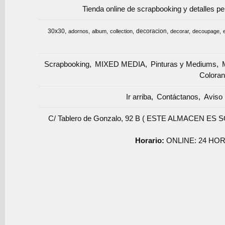
Tienda online de scrapbooking y detalles p
30x30
decoracion
adornos
album
collection
decorar
decoupage
Scrapbooking
MIXED MEDIA
Pinturas y Mediums
Coloran
Ir arriba
Contáctanos
Aviso 
C/ Tablero de Gonzalo, 92 B ( ESTE ALMACEN ES 
Horario:
ONLINE: 24 HOR