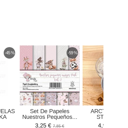
-45 %
-59 %
UELAS
Set De Papeles
ARCTIC FLAK
KA
Nuestros Pequeños...
STAMPERI
3,25 €
4,95 €
7,85 €
5,50 €