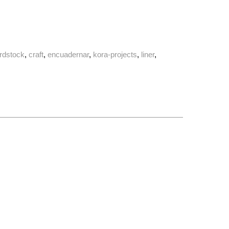
rdstock
craft
encuadernar
kora-projects
liner