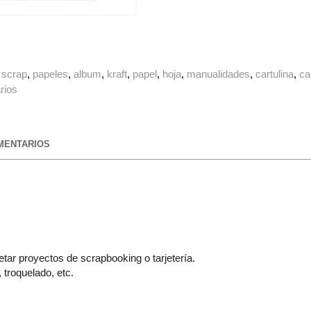
scrap
papeles
album
kraft
papel
hoja
manualidades
cartulina
ca
rios
ENTARIOS
tar proyectos de scrapbooking o tarjetería.
 troquelado, etc.