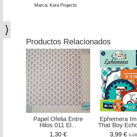
(0)
Marca: Kora Projects
El
carrito
⟩
de
la
compra
Productos Relacionados
está
vacío
Redes
Sociales
Instagram
Facebook
Papel Ofelia Entre
Ephemera Im
Hilos 011 El...
That Boy Ech
Youtube
1,30 €
3,99 €
5,08