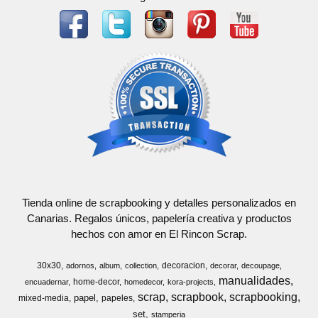
Tienda online de scrapbooking y detalles personalizados en
Canarias. Regalos únicos, papelería creativa y productos
hechos con amor en El Rincon Scrap.
30x30
decoracion
adornos
album
collection
decorar
decoupage
manualidades
home-decor
encuadernar
homedecor
kora-projects
scrap
scrapbook
scrapbooking
papel
mixed-media
papeles
set
stamperia