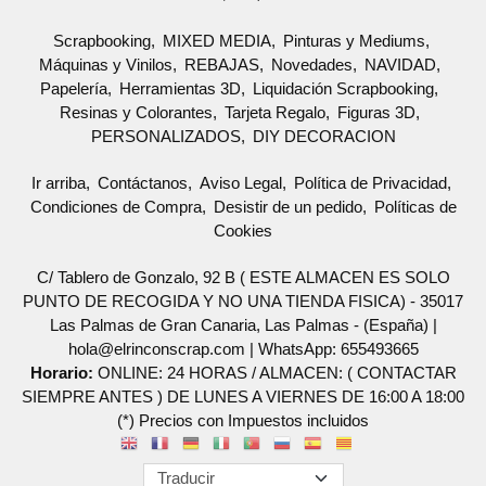
Scrapbooking
MIXED MEDIA
Pinturas y Mediums
Máquinas y Vinilos
REBAJAS
Novedades
NAVIDAD
Papelería
Herramientas 3D
Liquidación Scrapbooking
Resinas y Colorantes
Tarjeta Regalo
Figuras 3D
PERSONALIZADOS
DIY DECORACION
Ir arriba
Contáctanos
Aviso Legal
Política de Privacidad
Condiciones de Compra
Desistir de un pedido
Políticas de
Cookies
C/ Tablero de Gonzalo, 92 B ( ESTE ALMACEN ES SOLO
PUNTO DE RECOGIDA Y NO UNA TIENDA FISICA) - 35017
Las Palmas de Gran Canaria, Las Palmas - (España) |
hola@elrinconscrap.com |
WhatsApp: 655493665
Horario:
ONLINE: 24 HORAS / ALMACEN: ( CONTACTAR
SIEMPRE ANTES ) DE LUNES A VIERNES DE 16:00 A 18:00
(*) Precios con Impuestos incluidos