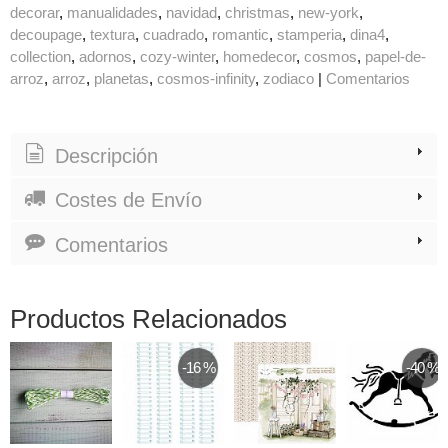
decorar
manualidades
navidad
christmas
new-york
decoupage
textura
cuadrado
romantic
stamperia
dina4
collection
adornos
cozy-winter
homedecor
cosmos
papel-de-
arroz
arroz
planetas
cosmos-infinity
zodiaco
|
Comentarios
Descripción
Costes de Envío
Comentarios
Productos Relacionados
-16 %
-40 %