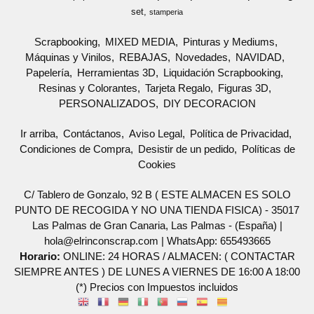
set
stamperia
Scrapbooking
MIXED MEDIA
Pinturas y Mediums
Máquinas y Vinilos
REBAJAS
Novedades
NAVIDAD
Papelería
Herramientas 3D
Liquidación Scrapbooking
Resinas y Colorantes
Tarjeta Regalo
Figuras 3D
PERSONALIZADOS
DIY DECORACION
Ir arriba
Contáctanos
Aviso Legal
Política de Privacidad
Condiciones de Compra
Desistir de un pedido
Políticas de
Cookies
C/ Tablero de Gonzalo, 92 B ( ESTE ALMACEN ES SOLO
PUNTO DE RECOGIDA Y NO UNA TIENDA FISICA) - 35017
Las Palmas de Gran Canaria, Las Palmas - (España) |
hola@elrinconscrap.com |
WhatsApp: 655493665
Horario:
ONLINE: 24 HORAS / ALMACEN: ( CONTACTAR
SIEMPRE ANTES ) DE LUNES A VIERNES DE 16:00 A 18:00
(*) Precios con Impuestos incluidos