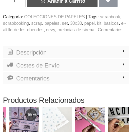
Añadir a Carrito
Categoría:
COLECCIONES DE PAPELES
|
Tags:
scrapbook
scrapbooking
scrap
papeles
set
30x30
papel
kit
basicos
el-
altillo-de-los-duendes
nevy
melodias-de-sirena
|
Comentarios
Descripción
Costes de Envío
Comentarios
Productos Relacionados
 %
-65 %