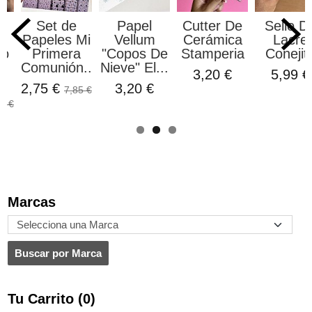
a
Set de
Papel
Cutter De
Sello D
Papeles Mi
Vellum
Cerámica
Lacre
co
Primera
"Copos De
Stamperia
Conejit
Comunión...
Nieve" El...
3,20 €
5,99 €
s
2,75 €
3,20 €
7,85 €
0 €
Marcas
Tu Carrito (0)