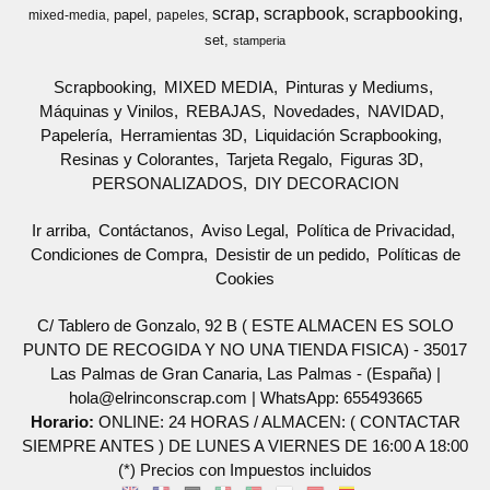
scrap
scrapbook
scrapbooking
papel
mixed-media
papeles
set
stamperia
Scrapbooking
MIXED MEDIA
Pinturas y Mediums
Máquinas y Vinilos
REBAJAS
Novedades
NAVIDAD
Papelería
Herramientas 3D
Liquidación Scrapbooking
Resinas y Colorantes
Tarjeta Regalo
Figuras 3D
PERSONALIZADOS
DIY DECORACION
Ir arriba
Contáctanos
Aviso Legal
Política de Privacidad
Condiciones de Compra
Desistir de un pedido
Políticas de
Cookies
C/ Tablero de Gonzalo, 92 B ( ESTE ALMACEN ES SOLO
PUNTO DE RECOGIDA Y NO UNA TIENDA FISICA) - 35017
Las Palmas de Gran Canaria, Las Palmas - (España) |
hola@elrinconscrap.com |
WhatsApp: 655493665
Horario:
ONLINE: 24 HORAS / ALMACEN: ( CONTACTAR
SIEMPRE ANTES ) DE LUNES A VIERNES DE 16:00 A 18:00
(*) Precios con Impuestos incluidos