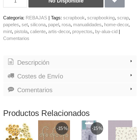
No Disponible
Categoría:
REBAJAS
|
Tags:
scrapbook
scrapbooking
scrap
papeles
set
silicona
papel
rosa
manualidades
home-decor
mint
pistola
caliente
artis-decor
proyectos
by-alua-cid
|
Comentarios
Descripción
Costes de Envío
Comentarios
Productos Relacionados
-15 %
-15 %