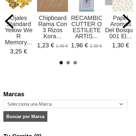
Ojales
Chipboard
RECAMBIO
Papel
Standard
Rama Con
CUTTER O
Aromas
Yellow We
3 Rizos
ESTILETE
Del Bosque
R
Kora...
ARTIS...
001 El...
Memory...
1,23 €
1,96 €
1,30 €
1,45 €
2,30 €
3,25 €
Marcas