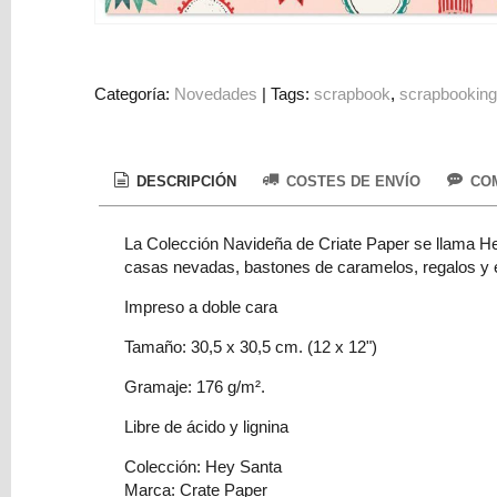
Colorantes
Tarjeta
Regalo
Categoría:
Novedades
|
Tags:
scrapbook
scrapbookin
Figuras
3D
PERSONALIZADOS
DESCRIPCIÓN
COSTES DE ENVÍO
COM
DIY
La Colección Navideña de Criate Paper se llama He
DECORACION
casas nevadas, bastones de caramelos, regalos y e
Marcas
Impreso a doble cara
Tamaño: 30,5 x 30,5 cm. (12 x 12")
Gramaje: 176 g/m².
Libre de ácido y lignina
Tu
Colección: Hey Santa
Carrito
Marca: Crate Paper