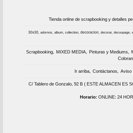
Tienda online de scrapbooking y detalles p
30x30
decoracion
adornos
album
collection
decorar
decoupage
Scrapbooking
MIXED MEDIA
Pinturas y Mediums
Coloran
Ir arriba
Contáctanos
Aviso 
C/ Tablero de Gonzalo, 92 B ( ESTE ALMACEN ES 
Horario:
ONLINE: 24 HOR