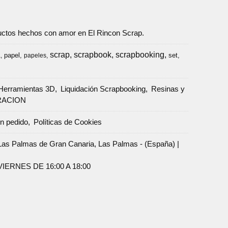
oductos hechos con amor en El Rincon Scrap.
scrap
scrapbook
scrapbooking
papel
set
a
papeles
Herramientas 3D
Liquidación Scrapbooking
Resinas y
RACION
un pedido
Políticas de Cookies
Palmas de Gran Canaria, Las Palmas - (España) |
ERNES DE 16:00 A 18:00