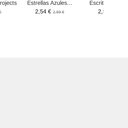
rojects
Estrellas Azules...
Escritura Ameli
2,54 €
2,50 €
€
2,99 €
3,35 €