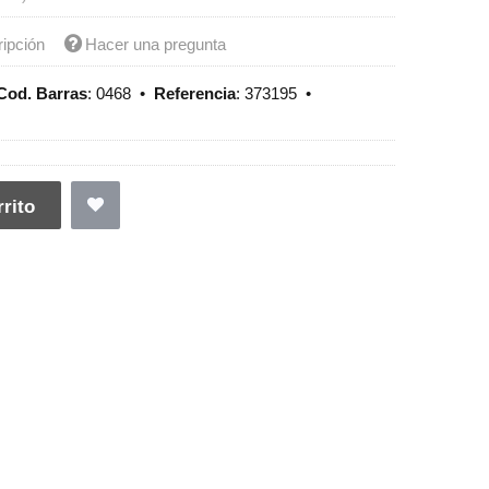
ripción
Hacer una pregunta
Cod. Barras
:
0468
•
Referencia
:
373195
•
rito