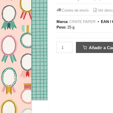
Costes de envío
Ver desc
Marca
:
CRATE PAPER
•
EAN / 
Peso
:
25 g
Añadir a Car