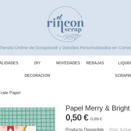
ALIDADES
DIY
NOVEDADES
REBAJAS
LIQUI
DECORACION
SCRAPB
Crate Paper
Papel Merry & Brigh
0,50 €
0,99 €
Producto Disponible
-
(Imp. Inclui