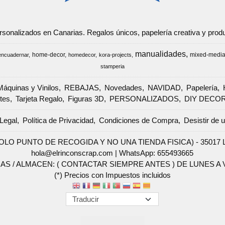
ersonalizados en Canarias. Regalos únicos, papelería creativa y pr
manualidades
home-decor
mixed-medi
encuadernar
homedecor
kora-projects
stamperia
Máquinas y Vinilos
REBAJAS
Novedades
NAVIDAD
Papelería
tes
Tarjeta Regalo
Figuras 3D
PERSONALIZADOS
DIY DECO
Legal
Política de Privacidad
Condiciones de Compra
Desistir de 
SOLO PUNTO DE RECOGIDA Y NO UNA TIENDA FISICA) - 35017 Las 
hola@elrinconscrap.com |
WhatsApp: 655493665
AS / ALMACEN: ( CONTACTAR SIEMPRE ANTES ) DE LUNES A VI
(*) Precios con Impuestos incluidos