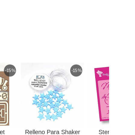
-15 %
-15 %
et
Relleno Para Shaker
Stencil Sellos