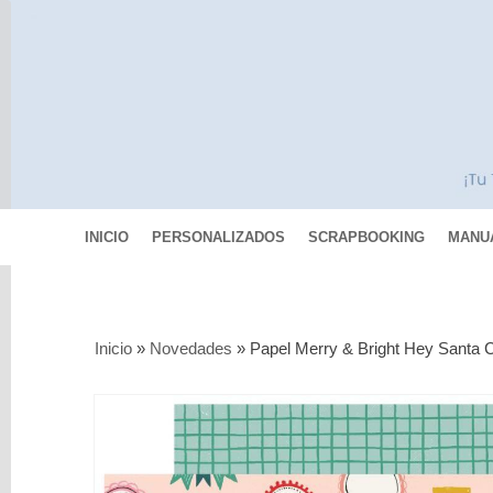
INICIO
PERSONALIZADOS
SCRAPBOOKING
MANU
Categorías
Inicio
»
Novedades
»
Papel Merry & Bright Hey Santa 
Scrapbooking
MIXED
MEDIA
Pinturas