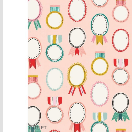
y
Mediums
Máquinas
y
Vinilos
REBAJAS
Novedades
NAVIDAD
Papelería
Herramientas
3D
Liquidación
Scrapbooking
Resinas
y
OUTLET