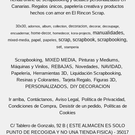
Canarias. Regalos únicos, papelería creativa y productos
hechos con amor en El Rincon Scrap.
30x30
decoracion
adornos
album
collection
decorar
decoupage
manualidades
home-decor
encuadernar
homedecor
kora-projects
scrap
scrapbook
scrapbooking
papel
mixed-media
papeles
set
stamperia
Scrapbooking
MIXED MEDIA
Pinturas y Mediums
Máquinas y Vinilos
REBAJAS
Novedades
NAVIDAD
Papelería
Herramientas 3D
Liquidación Scrapbooking
Resinas y Colorantes
Tarjeta Regalo
Figuras 3D
PERSONALIZADOS
DIY DECORACION
Ir arriba
Contáctanos
Aviso Legal
Política de Privacidad
Condiciones de Compra
Desistir de un pedido
Políticas de
Cookies
C/ Tablero de Gonzalo, 92 B ( ESTE ALMACEN ES SOLO
PUNTO DE RECOGIDA Y NO UNA TIENDA FISICA) - 35017