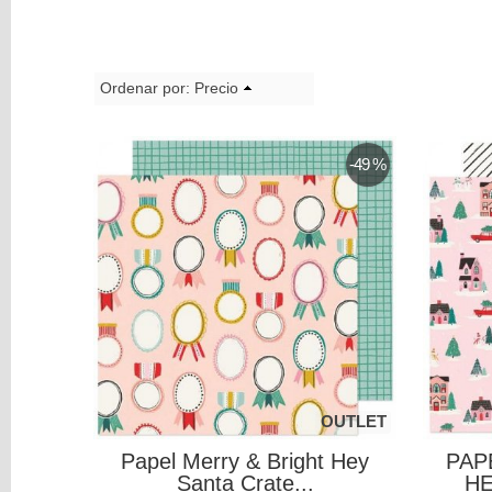
y
Mediums
Máquinas
Ordenar por:
Precio
y
Vinilos
-49 %
REBAJAS
Novedades
NAVIDAD
Papelería
Herramientas
3D
Liquidación
Scrapbooking
OUTLET
Resinas
Papel Merry & Bright Hey
PAP
y
Santa Crate...
HE