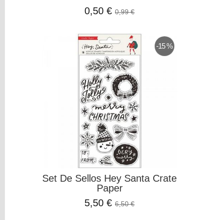
Colorantes
0,50 €
0,99 €
Tarjeta
Regalo
-15 %
Figuras
3D
PERSONALIZADOS
DIY
DECORACION
Filtros
Búsqueda
CRATE
PAPER
Set De Sellos Hey Santa Crate
Paper
Precio
5,50 €
6,50 €