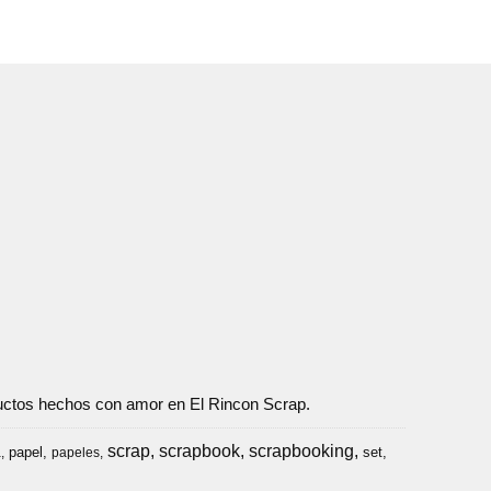
oductos hechos con amor en El Rincon Scrap.
scrap
scrapbook
scrapbooking
papel
set
a
papeles