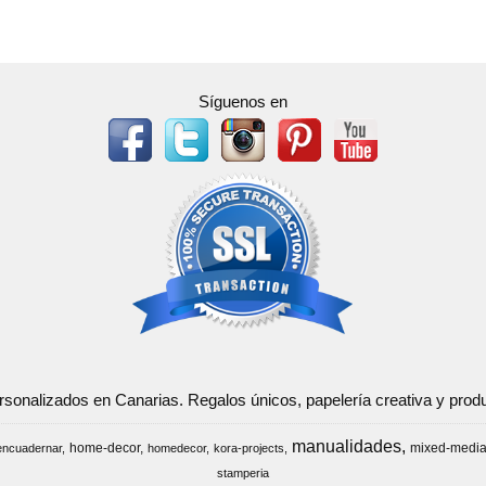
Síguenos en
ersonalizados en Canarias. Regalos únicos, papelería creativa y pr
manualidades
home-decor
mixed-medi
encuadernar
homedecor
kora-projects
stamperia