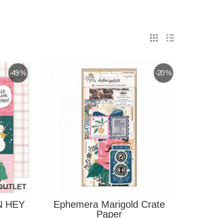
-49 %
-20 %
OUTLET
N HEY
Ephemera Marigold Crate
.
Paper