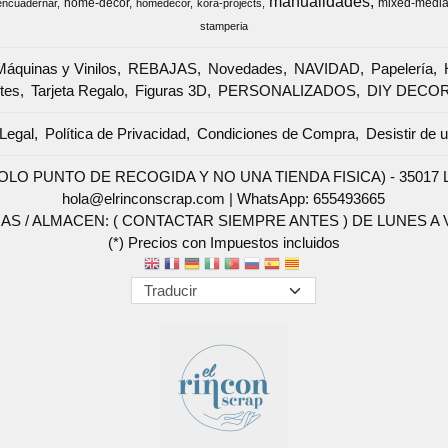
manualidades
home-decor
mixed-medi
encuadernar
homedecor
kora-projects
stamperia
Máquinas y Vinilos
REBAJAS
Novedades
NAVIDAD
Papelería
tes
Tarjeta Regalo
Figuras 3D
PERSONALIZADOS
DIY DECO
Legal
Política de Privacidad
Condiciones de Compra
Desistir de 
SOLO PUNTO DE RECOGIDA Y NO UNA TIENDA FISICA) - 35017 Las 
hola@elrinconscrap.com |
WhatsApp: 655493665
AS / ALMACEN: ( CONTACTAR SIEMPRE ANTES ) DE LUNES A VI
(*) Precios con Impuestos incluidos