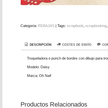
Colorantes
Tarjeta
Regalo
Figuras
Categoría:
REBAJAS
|
Tags:
scrapbook
scrapbooking
3D
PERSONALIZADOS
DESCRIPCIÓN
COSTES DE ENVÍO
COM
DIY
DECORACION
Troqueladora o punch de bordes con dibujo para troq
Marcas
Modelo: Daisy
Marca: Oh Naif
Tu
Productos Relacionados
Carrito