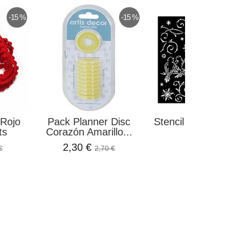
-15 %
-15 %
Rojo
Pack Planner Disc
Stencil Pajaritos
ts
Corazón Amarillo...
Land...
2,30 €
3,50 €
€
2,70 €