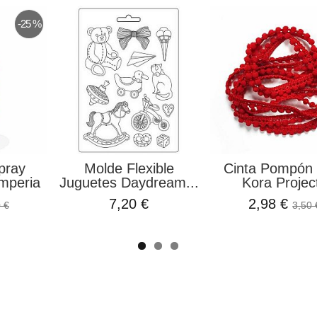
-25 %
pray
Molde Flexible
Cinta Pompón 
mperia
Juguetes Daydream...
Kora Projec
7,20 €
2,98 €
 €
3,50 