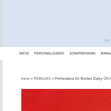
INICIO
PERSONALIZADOS
SCRAPBOOKING
MANU
Categorías
Inicio
»
REBAJAS
»
Perforadora De Bordes Daisy Oh N
Scrapbooking
MIXED
MEDIA
Pinturas