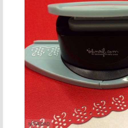
y
Mediums
Máquinas
y
Vinilos
REBAJAS
Novedades
NAVIDAD
Papelería
Herramientas
3D
Liquidación
Scrapbooking
Resinas
y
NOVEDAD