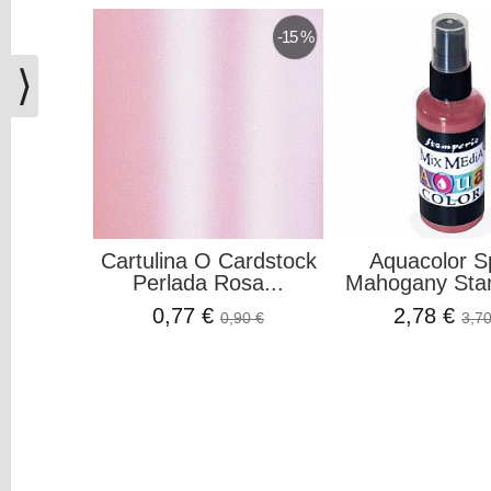
(0)
-15 %
El
carrito
⟩
de
la
compra
está
vacío
Redes
Cartulina O Cardstock
Aquacolor S
Sociales
Perlada Rosa...
Mahogany Sta
0,77 €
2,78 €
0,90 €
3,70
Instagram
Facebook
Youtube