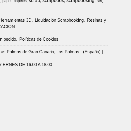
scrap
scrapbook
scrapbooking
papel
set
a
papeles
Herramientas 3D
Liquidación Scrapbooking
Resinas y
RACION
un pedido
Políticas de Cookies
Palmas de Gran Canaria, Las Palmas - (España) |
ERNES DE 16:00 A 18:00