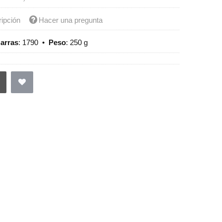
ripción
Hacer una pregunta
arras
:
1790
•
Peso
:
250 g