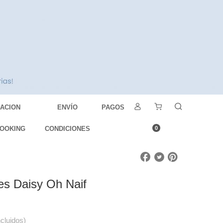
DACION
ENVÍO
PAGOS
OOKING
CONDICIONES
0
es Daisy Oh Naif
ncluidos)