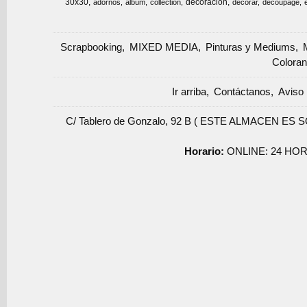
30x30
decoracion
adornos
album
collection
decorar
decoupage
Scrapbooking
MIXED MEDIA
Pinturas y Mediums
Coloran
Ir arriba
Contáctanos
Aviso 
C/ Tablero de Gonzalo, 92 B ( ESTE ALMACEN ES 
Horario:
ONLINE: 24 HOR