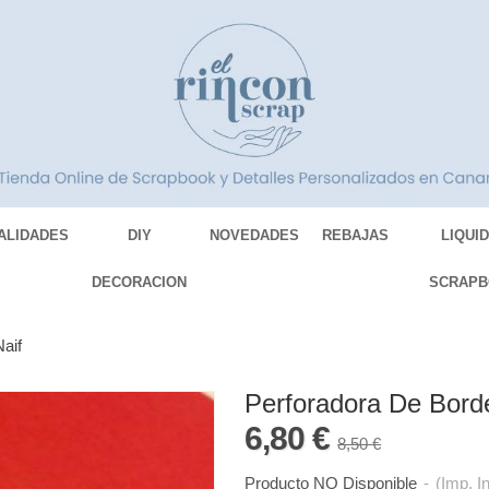
ALIDADES
DIY
NOVEDADES
REBAJAS
LIQUI
DECORACION
SCRAPB
aif
Perforadora De Bord
6,80 €
8,50 €
Producto NO Disponible
-
(Imp. I