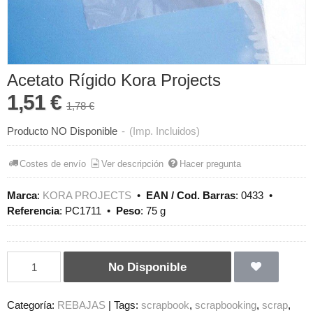
Acetato Rígido Kora Projects
1,51 €
1,78 €
Producto NO Disponible
-
(Imp. Incluidos)
Costes de envío
Ver descripción
Hacer pregunta
Marca
:
KORA PROJECTS
•
EAN / Cod. Barras
:
0433
•
Referencia
:
PC1711
•
Peso
:
75 g
No Disponible
Categoría:
REBAJAS
|
Tags:
scrapbook
scrapbooking
scrap