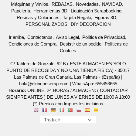
Máquinas y Vinilos
REBAJAS
Novedades
NAVIDAD
Papelería
Herramientas 3D
Liquidación Scrapbooking
Resinas y Colorantes
Tarjeta Regalo
Figuras 3D
PERSONALIZADOS
DIY DECORACION
Ir arriba
Contáctanos
Aviso Legal
Política de Privacidad
Condiciones de Compra
Desistir de un pedido
Políticas de
Cookies
C/ Tablero de Gonzalo, 92 B ( ESTE ALMACEN ES SOLO
PUNTO DE RECOGIDA Y NO UNA TIENDA FISICA) - 35017
Las Palmas de Gran Canaria, Las Palmas - (España) |
hola@elrinconscrap.com |
WhatsApp: 655493665
Horario:
ONLINE: 24 HORAS / ALMACEN: ( CONTACTAR
SIEMPRE ANTES ) DE LUNES A VIERNES DE 16:00 A 18:00
(*) Precios con Impuestos incluidos