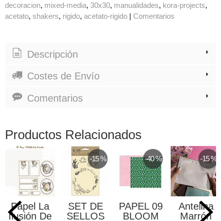
decoracion
mixed-media
30x30
manualidades
kora-projects
acetato
shakers
rigido
acetato-rigido
|
Comentarios
Descripción
Costes de Envío
Comentarios
Productos Relacionados
-15 %
-40 %
-15 %
Papel La
SET DE
PAPEL 09
Antelina
Ilusión De
SELLOS
BLOOM
Marrón