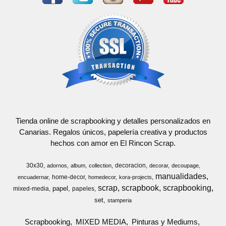
Tienda online de scrapbooking y detalles personalizados en
Canarias. Regalos únicos, papelería creativa y productos
hechos con amor en El Rincon Scrap.
30x30
decoracion
adornos
album
collection
decorar
decoupage
manualidades
home-decor
encuadernar
homedecor
kora-projects
scrap
scrapbook
scrapbooking
papel
mixed-media
papeles
set
stamperia
Scrapbooking
MIXED MEDIA
Pinturas y Mediums