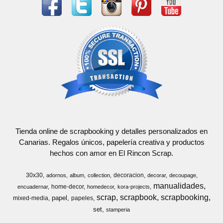
Tienda online de scrapbooking y detalles personalizados en
Canarias. Regalos únicos, papelería creativa y productos
hechos con amor en El Rincon Scrap.
30x30
decoracion
adornos
album
collection
decorar
decoupage
manualidades
home-decor
encuadernar
homedecor
kora-projects
scrap
scrapbook
scrapbooking
papel
mixed-media
papeles
set
stamperia