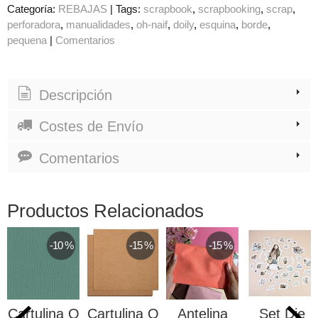
Categoría:
REBAJAS
|
Tags:
scrapbook
scrapbooking
scrap
perforadora
manualidades
oh-naif
doily
esquina
borde
pequena
|
Comentarios
Descripción
Costes de Envío
Comentarios
Productos Relacionados
-10 %
-15 %
-15 %
Cartulina O
Cartulina O
Antelina
Set Die