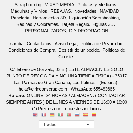
Scrapbooking
MIXED MEDIA
Pinturas y Mediums
Máquinas y Vinilos
REBAJAS
Novedades
NAVIDAD
Papelería
Herramientas 3D
Liquidación Scrapbooking
Resinas y Colorantes
Tarjeta Regalo
Figuras 3D
PERSONALIZADOS
DIY DECORACION
Ir arriba
Contáctanos
Aviso Legal
Política de Privacidad
Condiciones de Compra
Desistir de un pedido
Políticas de
Cookies
C/ Tablero de Gonzalo, 92 B ( ESTE ALMACEN ES SOLO
PUNTO DE RECOGIDA Y NO UNA TIENDA FISICA) - 35017
Las Palmas de Gran Canaria, Las Palmas - (España) |
hola@elrinconscrap.com |
WhatsApp: 655493665
Horario:
ONLINE: 24 HORAS / ALMACEN: ( CONTACTAR
SIEMPRE ANTES ) DE LUNES A VIERNES DE 16:00 A 18:00
(*) Precios con Impuestos incluidos