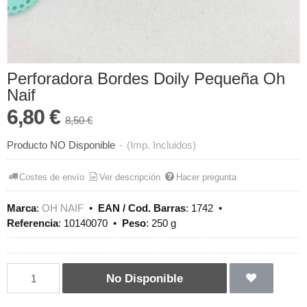
Perforadora Bordes Doily Pequeña Oh
Naif
6,80 €
8,50 €
Producto NO Disponible
-
(Imp. Incluidos)
Costes de envío
Ver descripción
Hacer pregunta
Marca
:
OH NAIF
•
EAN / Cod. Barras
:
1742
•
Referencia
:
10140070
•
Peso
:
250 g
No Disponible