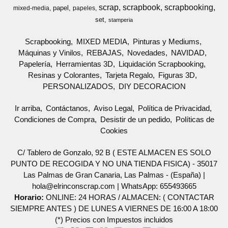
scrap
scrapbook
scrapbooking
papel
mixed-media
papeles
set
stamperia
Scrapbooking
MIXED MEDIA
Pinturas y Mediums
Máquinas y Vinilos
REBAJAS
Novedades
NAVIDAD
Papelería
Herramientas 3D
Liquidación Scrapbooking
Resinas y Colorantes
Tarjeta Regalo
Figuras 3D
PERSONALIZADOS
DIY DECORACION
Ir arriba
Contáctanos
Aviso Legal
Política de Privacidad
Condiciones de Compra
Desistir de un pedido
Políticas de
Cookies
C/ Tablero de Gonzalo, 92 B ( ESTE ALMACEN ES SOLO
PUNTO DE RECOGIDA Y NO UNA TIENDA FISICA) - 35017
Las Palmas de Gran Canaria, Las Palmas - (España) |
hola@elrinconscrap.com |
WhatsApp: 655493665
Horario:
ONLINE: 24 HORAS / ALMACEN: ( CONTACTAR
SIEMPRE ANTES ) DE LUNES A VIERNES DE 16:00 A 18:00
(*) Precios con Impuestos incluidos