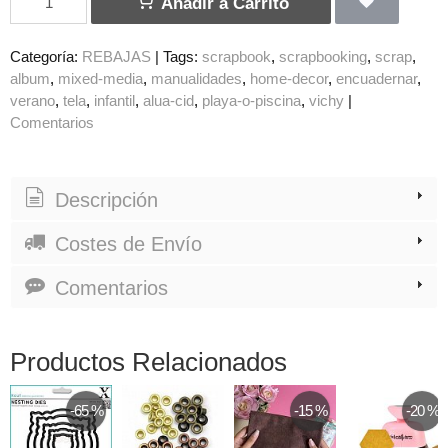
Añadir a Carrito
Categoría:
REBAJAS
|
Tags:
scrapbook
scrapbooking
scrap
album
mixed-media
manualidades
home-decor
encuadernar
verano
tela
infantil
alua-cid
playa-o-piscina
vichy
|
Comentarios
Descripción
Costes de Envío
Comentarios
Productos Relacionados
-65 %
-15 %
-20 %