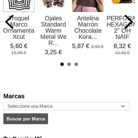
Troquel
Ojales
Antelina
PERFORA
Marco
Standard
Marrón
HEXAGON
Ornamentado
Warm
Chocolate
2" OH
Xcut
Metal We
Kora...
NAIF
R...
5,60 €
5,87 €
8,32 €
6,90 €
3,25 €
15,99 €
10,40 €
Marcas