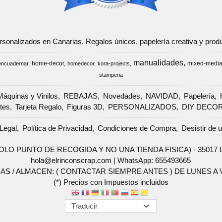
ersonalizados en Canarias. Regalos únicos, papelería creativa y pr
manualidades
home-decor
mixed-medi
encuadernar
homedecor
kora-projects
stamperia
Máquinas y Vinilos
REBAJAS
Novedades
NAVIDAD
Papelería
tes
Tarjeta Regalo
Figuras 3D
PERSONALIZADOS
DIY DECO
Legal
Política de Privacidad
Condiciones de Compra
Desistir de 
SOLO PUNTO DE RECOGIDA Y NO UNA TIENDA FISICA) - 35017 Las 
hola@elrinconscrap.com |
WhatsApp: 655493665
AS / ALMACEN: ( CONTACTAR SIEMPRE ANTES ) DE LUNES A VI
(*) Precios con Impuestos incluidos