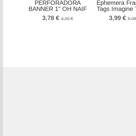
PERFORADORA
Ephemera Fr
BANNER 1" OH NAIF
Tags Imagine T
3,78 €
3,99 €
4,20 €
5,08