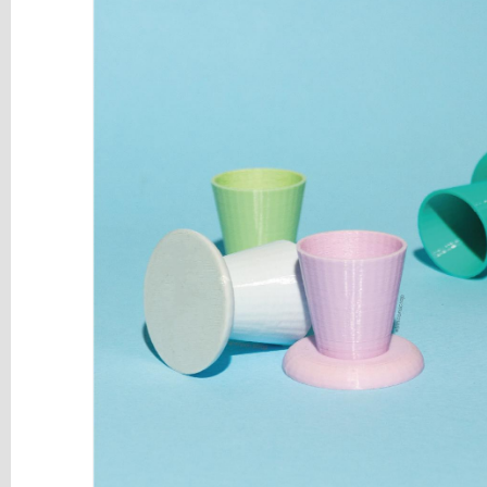
y
Mediums
Máquinas
y
Vinilos
REBAJAS
Novedades
NAVIDAD
Papelería
Herramientas
3D
Liquidación
Scrapbooking
Resinas
y