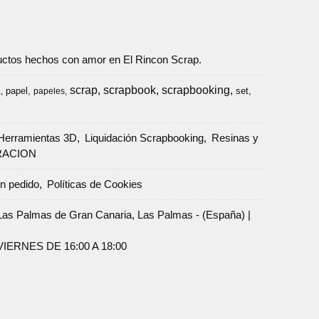
oductos hechos con amor en El Rincon Scrap.
scrap
scrapbook
scrapbooking
papel
set
a
papeles
Herramientas 3D
Liquidación Scrapbooking
Resinas y
RACION
un pedido
Políticas de Cookies
Palmas de Gran Canaria, Las Palmas - (España) |
ERNES DE 16:00 A 18:00