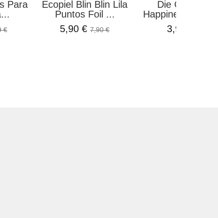
s Para
Ecopiel Blin Blin Lila
Die Cuts Crea
...
Puntos Foil ...
Happiness Welco
5,90 €
3,99 €
9 €
7,90 €
4,75 €