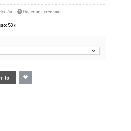
ripción
Hacer una pregunta
eso
:
50 g
rito