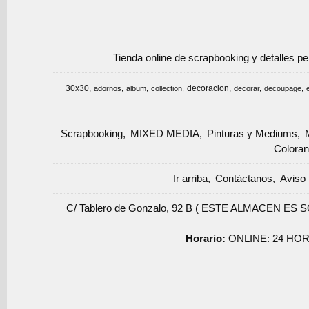
Tienda online de scrapbooking y detalles p
30x30
decoracion
adornos
album
collection
decorar
decoupage
Scrapbooking
MIXED MEDIA
Pinturas y Mediums
Coloran
Ir arriba
Contáctanos
Aviso 
C/ Tablero de Gonzalo, 92 B ( ESTE ALMACEN ES 
Horario:
ONLINE: 24 HOR