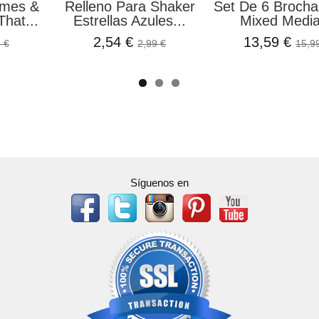
ames &
Relleno Para Shaker
Set De 6 Brocha
hat...
Estrellas Azules...
Mixed Media
2,54 €
13,59 €
 €
2,99 €
15,9
Síguenos en