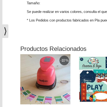
(0)
Tamaño:
El
Se puede realizar en varios colores, consulta el qu
carrito
* Los Pedidos con productos fabricados en Pla pu
de
la
⟩
compra
está
vacío
Productos Relacionados
Redes
Sociales
-10 %
Instagram
Facebook
Youtube