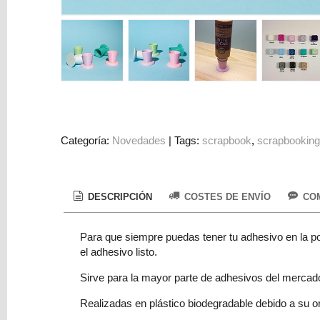
Colorantes
Tarjeta
Regalo
Figuras
3D
PERSONALIZADOS
DIY
Categoría:
Novedades
|
Tags:
scrapbook
scrapbookin
DECORACION
Marcas
DESCRIPCIÓN
COSTES DE ENVÍO
COM
Para que siempre puedas tener tu adhesivo en la po
el adhesivo listo.
Sirve para la mayor parte de adhesivos del mercad
Tu
Realizadas en plástico biodegradable debido a su or
Carrito