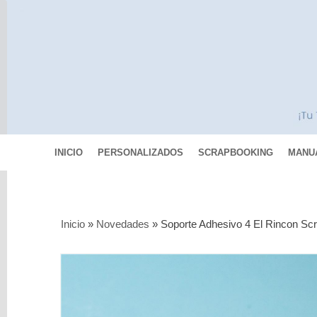
INICIO
PERSONALIZADOS
SCRAPBOOKING
MANU
Categorías
Inicio
»
Novedades
»
Soporte Adhesivo 4 El Rincon Sc
Scrapbooking
MIXED
MEDIA
Pinturas