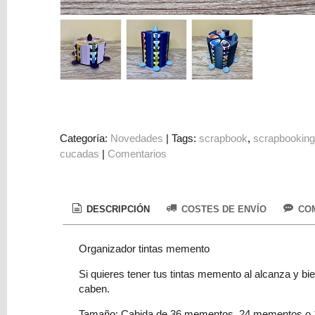
Colorantes
Tarjeta
Regalo
Figuras
3D
PERSONALIZADOS
DIY
Categoría:
Novedades
|
Tags:
scrapbook
scrapbookin
cucadas
|
Comentarios
DECORACION
Marcas
DESCRIPCIÓN
COSTES DE ENVÍO
COM
Organizador tintas memento
Si quieres tener tus tintas memento al alcanza y b
caben.
Tu
Carrito
Tamaño: Cabida de 36 mementos, 24 mementos o