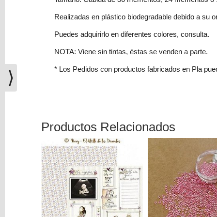
(0)
Realizadas en plástico biodegradable debido a su or
El
carrito
Puedes adquirirlo en diferentes colores, consulta.
de
NOTA: Viene sin tintas, éstas se venden a parte.
la
compra
* Los Pedidos con productos fabricados en Pla pu
⟩
está
vacío
Redes
Sociales
Productos Relacionados
Instagram
Facebook
Youtube