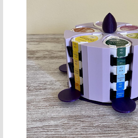
y
Mediums
Máquinas
y
Vinilos
REBAJAS
Novedades
NAVIDAD
Papelería
Herramientas
3D
Liquidación
Scrapbooking
Resinas
y