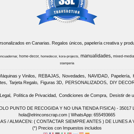
ersonalizados en Canarias. Regalos únicos, papelería creativa y pr
manualidades
home-decor
mixed-medi
encuadernar
homedecor
kora-projects
stamperia
Máquinas y Vinilos
REBAJAS
Novedades
NAVIDAD
Papelería
tes
Tarjeta Regalo
Figuras 3D
PERSONALIZADOS
DIY DECO
Legal
Política de Privacidad
Condiciones de Compra
Desistir de 
SOLO PUNTO DE RECOGIDA Y NO UNA TIENDA FISICA) - 35017 Las 
hola@elrinconscrap.com |
WhatsApp: 655493665
AS / ALMACEN: ( CONTACTAR SIEMPRE ANTES ) DE LUNES A VI
(*) Precios con Impuestos incluidos