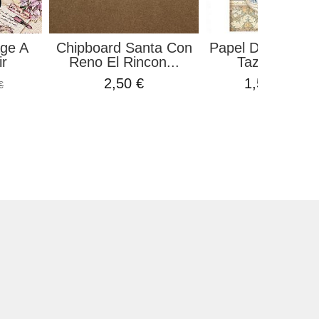
age A
Chipboard Santa Con
Papel De Arroz P
ir
Reno El Rincon...
Tazas Casa..
2,50 €
1,50 €
€
1,99 €