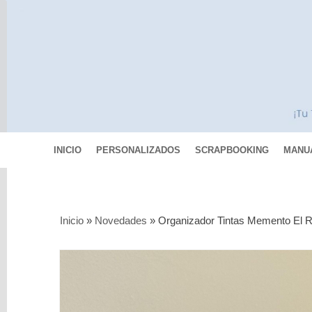
INICIO
PERSONALIZADOS
SCRAPBOOKING
MANU
Categorías
Inicio
»
Novedades
»
Organizador Tintas Memento El 
Scrapbooking
MIXED
MEDIA
Pinturas