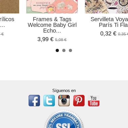
ílicos
Frames & Tags
Servilleta Voy
..
Welcome Baby Girl
París Ti Fla
Echo...
0,32 €
 €
0,35 
3,99 €
5,08 €
Síguenos en