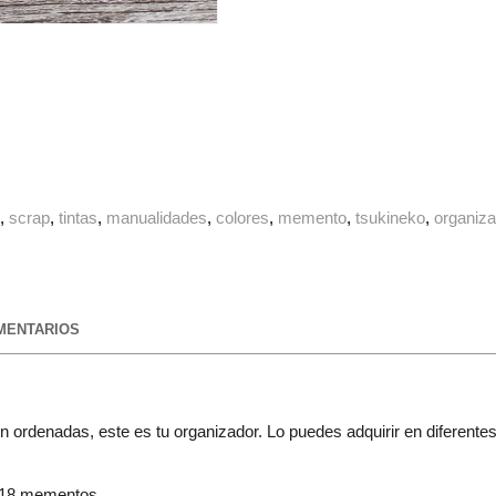
g
scrap
tintas
manualidades
colores
memento
tsukineko
organiza
ENTARIOS
ien ordenadas, este es tu organizador. Lo puedes adquirir en difere
 18 mementos