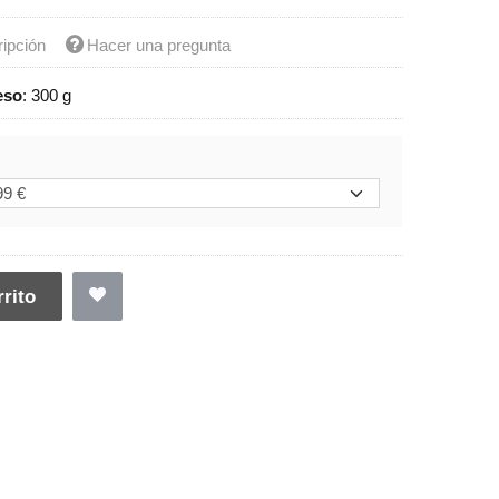
ripción
Hacer una pregunta
eso
:
300 g
rito