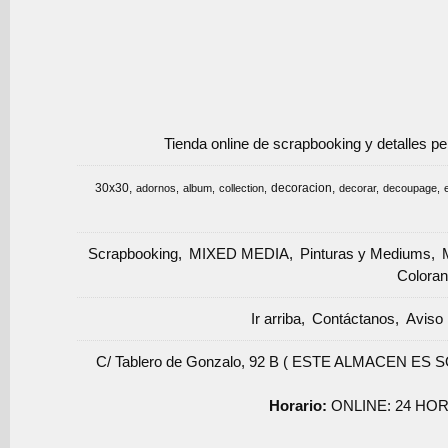
Tienda online de scrapbooking y detalles p
30x30
decoracion
adornos
album
collection
decorar
decoupage
Scrapbooking
MIXED MEDIA
Pinturas y Mediums
Coloran
Ir arriba
Contáctanos
Aviso 
C/ Tablero de Gonzalo, 92 B ( ESTE ALMACEN ES 
Horario:
ONLINE: 24 HOR