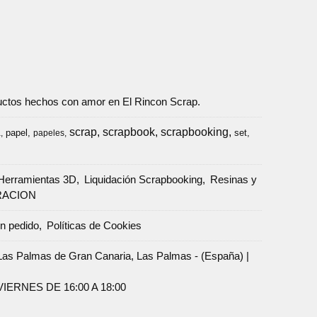
oductos hechos con amor en El Rincon Scrap.
scrap
scrapbook
scrapbooking
papel
set
a
papeles
Herramientas 3D
Liquidación Scrapbooking
Resinas y
RACION
un pedido
Políticas de Cookies
Palmas de Gran Canaria, Las Palmas - (España) |
ERNES DE 16:00 A 18:00