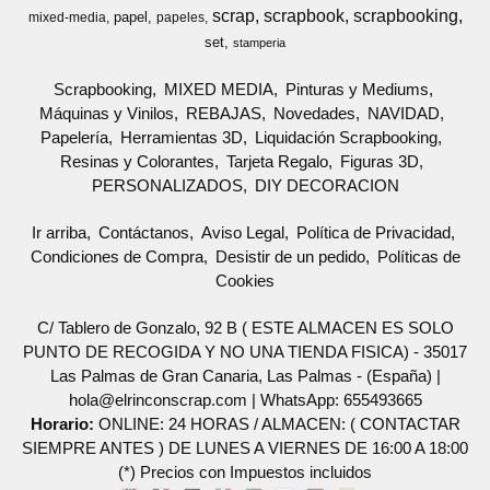
scrap
scrapbook
scrapbooking
papel
mixed-media
papeles
set
stamperia
Scrapbooking
MIXED MEDIA
Pinturas y Mediums
Máquinas y Vinilos
REBAJAS
Novedades
NAVIDAD
Papelería
Herramientas 3D
Liquidación Scrapbooking
Resinas y Colorantes
Tarjeta Regalo
Figuras 3D
PERSONALIZADOS
DIY DECORACION
Ir arriba
Contáctanos
Aviso Legal
Política de Privacidad
Condiciones de Compra
Desistir de un pedido
Políticas de
Cookies
C/ Tablero de Gonzalo, 92 B ( ESTE ALMACEN ES SOLO
PUNTO DE RECOGIDA Y NO UNA TIENDA FISICA) - 35017
Las Palmas de Gran Canaria, Las Palmas - (España) |
hola@elrinconscrap.com |
WhatsApp: 655493665
Horario:
ONLINE: 24 HORAS / ALMACEN: ( CONTACTAR
SIEMPRE ANTES ) DE LUNES A VIERNES DE 16:00 A 18:00
(*) Precios con Impuestos incluidos