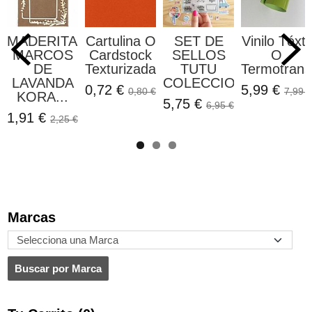
MADERITAS
Cartulina O
SET DE
Vinilo Téxtil
MARCOS
Cardstock
SELLOS
O
DE
Texturizada...
TUTU
Termotransf
LAVANDA
COLECCION...
0,72 €
5,99 €
0,80 €
7,99 €
KORA...
5,75 €
6,95 €
1,91 €
2,25 €
Marcas