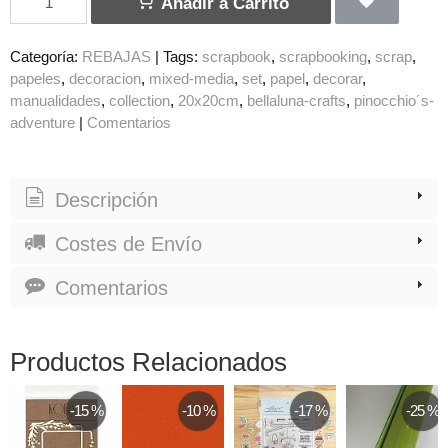
Añadir a Carrito
Categoría:
REBAJAS
|
Tags:
scrapbook
scrapbooking
scrap
papeles
decoracion
mixed-media
set
papel
decorar
manualidades
collection
20x20cm
bellaluna-crafts
pinocchio´s-
adventure
|
Comentarios
Descripción
Costes de Envío
Comentarios
Productos Relacionados
-15 %
-10 %
-17 %
-25 %