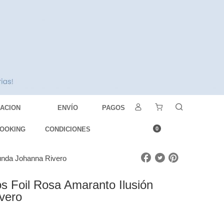
DACION
ENVÍO
PAGOS
OOKING
CONDICIONES
0
funda Johanna Rivero
os Foil Rosa Amaranto Ilusión
vero