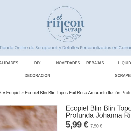
ALIDADES
DIY
NOVEDADES
REBAJAS
LIQUI
DECORACION
SCRAPB
S
»
Ecopiel
»
Ecopiel Blin Blin Topos Foil Rosa Amaranto Ilusión Pro
Ecopiel Blin Blin Top
Profunda Johanna Ri
5,99 €
7,90 €