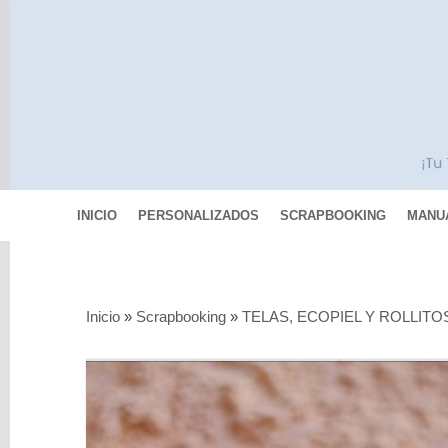
INICIO
PERSONALIZADOS
SCRAPBOOKING
MANU
Categorías
Inicio
»
Scrapbooking
»
TELAS, ECOPIEL Y ROLLITO
Scrapbooking
MIXED
MEDIA
Pinturas