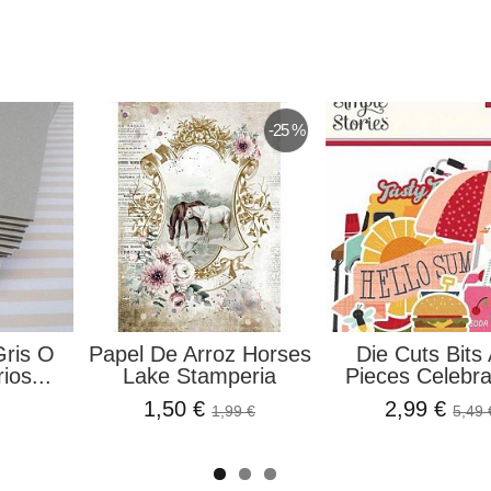
-15 %
-17 %
 Molde
Tela De Encuadernar
Mango Para S
as Artis...
Lunares, Patio...
Lacre De 
4,99 €
2,99 
3,20 €
5,99 €