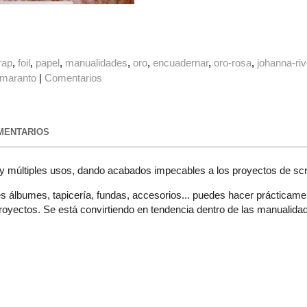
rap
foil
papel
manualidades
oro
encuadernar
oro-rosa
johanna-ri
amaranto
|
Comentarios
ENTARIOS
s y múltiples usos, dando acabados impecables a los proyectos de sc
s álbumes, tapicería, fundas, accesorios... puedes hacer prácticamen
oyectos. Se está convirtiendo en tendencia dentro de las manualida