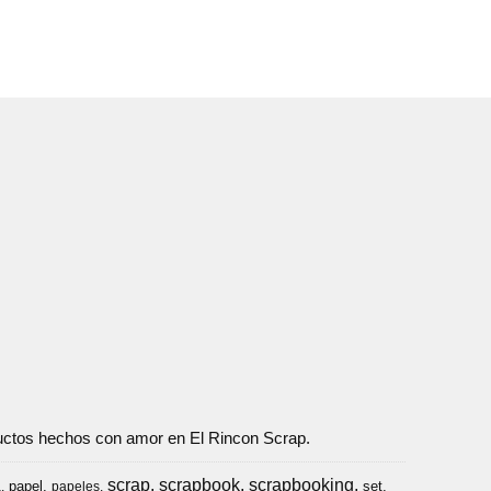
oductos hechos con amor en El Rincon Scrap.
scrap
scrapbook
scrapbooking
papel
set
a
papeles