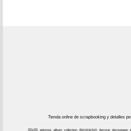
Tienda online de scrapbooking y detalles p
30x30
decoracion
adornos
album
collection
decorar
decoupage