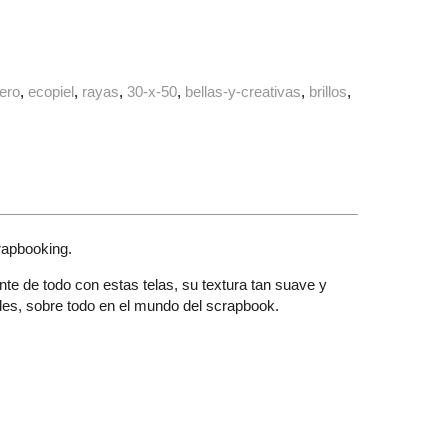
vero
ecopiel
rayas
30-x-50
bellas-y-creativas
brillos
rapbooking.
te de todo con estas telas, su textura tan suave y
des, sobre todo en el mundo del scrapbook.