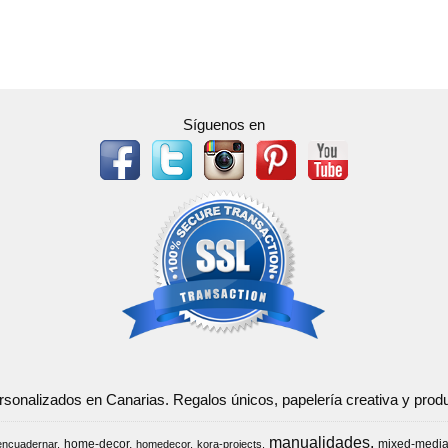
Síguenos en
ersonalizados en Canarias. Regalos únicos, papelería creativa y pr
manualidades
home-decor
mixed-medi
encuadernar
homedecor
kora-projects