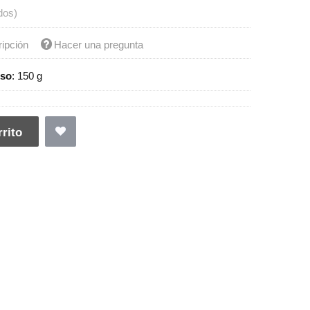
dos)
ripción
Hacer una pregunta
so
:
150 g
rito