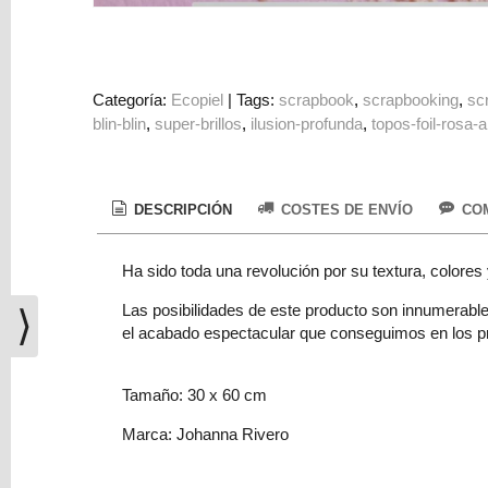
(0)
El
carrito
de
Categoría:
Ecopiel
|
Tags:
scrapbook
scrapbooking
sc
la
blin-blin
super-brillos
ilusion-profunda
topos-foil-rosa-
compra
está
vacío
DESCRIPCIÓN
COSTES DE ENVÍO
COM
Redes
Sociales
Ha sido toda una revolución por su textura, colore
Las posibilidades de este producto son innumerable
⟩
Instagram
el acabado espectacular que conseguimos en los pr
Tamaño: 30 x 60 cm
Facebook
Marca: Johanna Rivero
Youtube