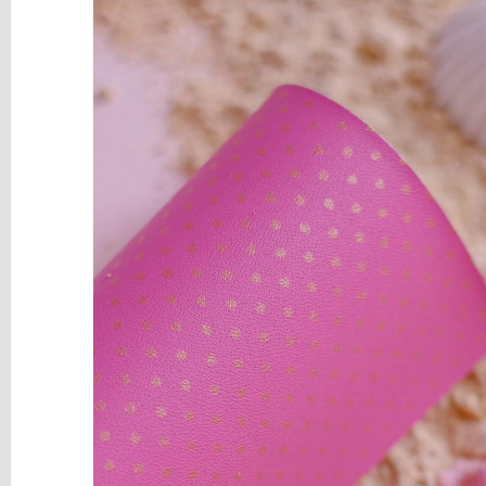
y
Mediums
Máquinas
y
Vinilos
REBAJAS
Novedades
NAVIDAD
Papelería
Herramientas
3D
Liquidación
Scrapbooking
Resinas
y