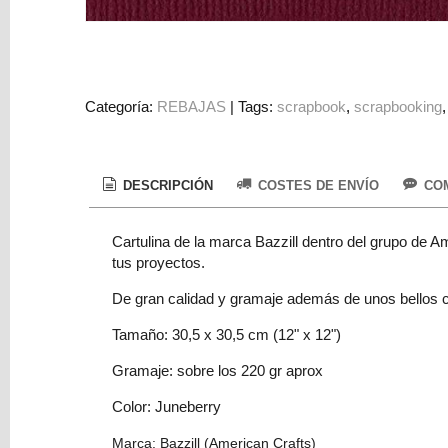
Colorantes
Tarjeta
Regalo
Figuras
Categoría:
REBAJAS
|
Tags:
scrapbook
scrapbooking
3D
PERSONALIZADOS
DESCRIPCIÓN
COSTES DE ENVÍO
COM
DIY
DECORACION
Cartulina de la marca Bazzill dentro del grupo de Am
tus proyectos.
Marcas
De gran calidad y gramaje además de unos bellos co
Tamaño: 30,5 x 30,5 cm (12" x 12")
Gramaje: sobre los 220 gr aprox
Color: Juneberry
Tu
Carrito
Marca: Bazzill (American Crafts)