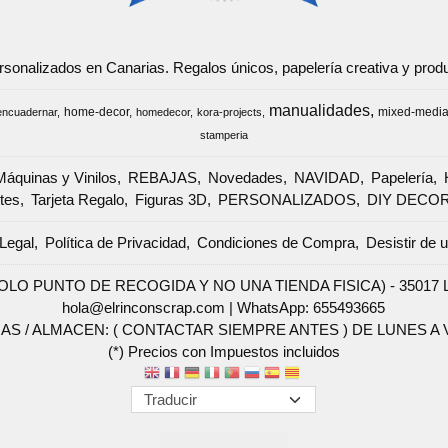
ersonalizados en Canarias. Regalos únicos, papelería creativa y pr
manualidades
home-decor
mixed-medi
encuadernar
homedecor
kora-projects
stamperia
Máquinas y Vinilos
REBAJAS
Novedades
NAVIDAD
Papelería
tes
Tarjeta Regalo
Figuras 3D
PERSONALIZADOS
DIY DECO
Legal
Política de Privacidad
Condiciones de Compra
Desistir de 
SOLO PUNTO DE RECOGIDA Y NO UNA TIENDA FISICA) - 35017 Las 
hola@elrinconscrap.com |
WhatsApp: 655493665
AS / ALMACEN: ( CONTACTAR SIEMPRE ANTES ) DE LUNES A VI
(*) Precios con Impuestos incluidos