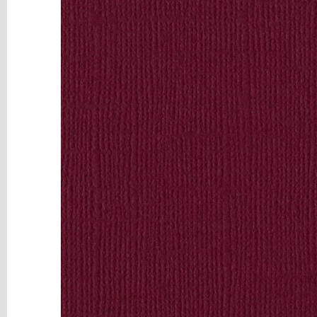
y
Mediums
Máquinas
y
Vinilos
REBAJAS
Novedades
NAVIDAD
Papelería
Herramientas
3D
Liquidación
Scrapbooking
Resinas
y