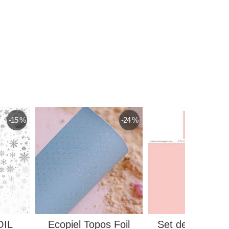
-15 %
-24 %
OIL
Ecopiel Topos Foil
Set de Papeles