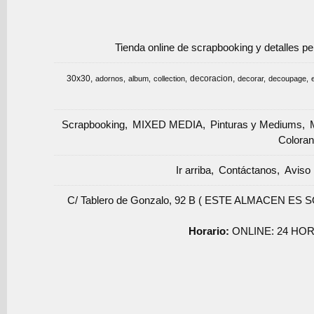
Tienda online de scrapbooking y detalles p
30x30
decoracion
adornos
album
collection
decorar
decoupage
Scrapbooking
MIXED MEDIA
Pinturas y Mediums
Coloran
Ir arriba
Contáctanos
Aviso 
C/ Tablero de Gonzalo, 92 B ( ESTE ALMACEN ES 
Horario:
ONLINE: 24 HOR