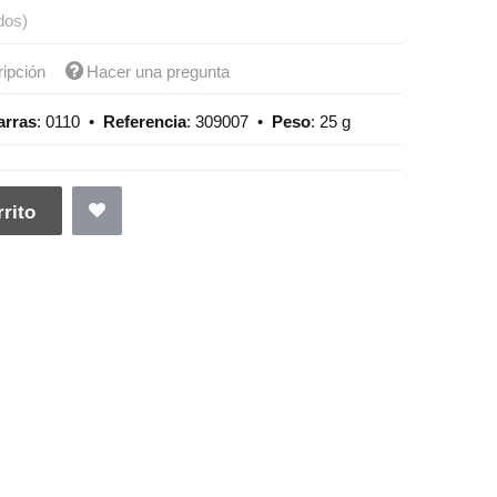
dos)
ripción
Hacer una pregunta
arras
:
0110
•
Referencia
:
309007
•
Peso
:
25 g
rito