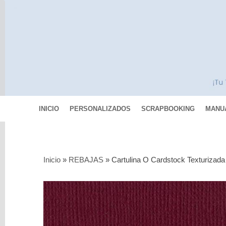
INICIO
PERSONALIZADOS
SCRAPBOOKING
MANU
Categorías
Inicio
»
REBAJAS
»
Cartulina O Cardstock Texturizada
Scrapbooking
MIXED
MEDIA
Pinturas