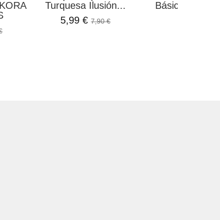
 KORA
Turquesa Ilusión...
Básicos de Una
S
5,99 €
7,80 €
7,90 €
€