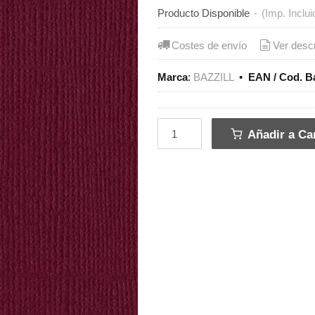
Producto Disponible
-
(Imp. Inclui
Costes de envío
Ver desc
Marca
:
BAZZILL
•
EAN / Cod. B
Añadir a Car