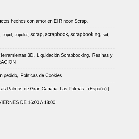
oductos hechos con amor en El Rincon Scrap.
scrap
scrapbook
scrapbooking
papel
set
a
papeles
Herramientas 3D
Liquidación Scrapbooking
Resinas y
RACION
un pedido
Políticas de Cookies
Palmas de Gran Canaria, Las Palmas - (España) |
ERNES DE 16:00 A 18:00