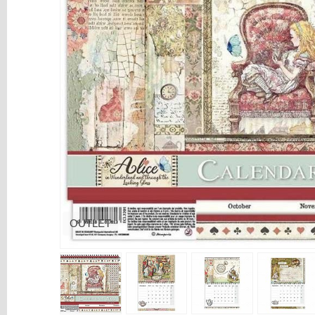
y
Mediums
Máquinas
y
Vinilos
REBAJAS
Novedades
NAVIDAD
Papelería
Herramientas
3D
OUTLET
Liquidación
Scrapbooking
Resinas
y