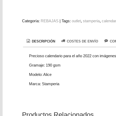
Colorantes
Tarjeta
Regalo
Categoría:
REBAJAS
|
Tags:
outlet
stamperia
calendar
Figuras
3D
DESCRIPCIÓN
COSTES DE ENVÍO
COM
PERSONALIZADOS
DIY
Precioso calendario para el año 2022 con imágenes d
DECORACION
Gramaje: 190 gsm
Marcas
Modelo: Alice
Marca: Stamperia
Tu
Carrito
Productos Relacionados