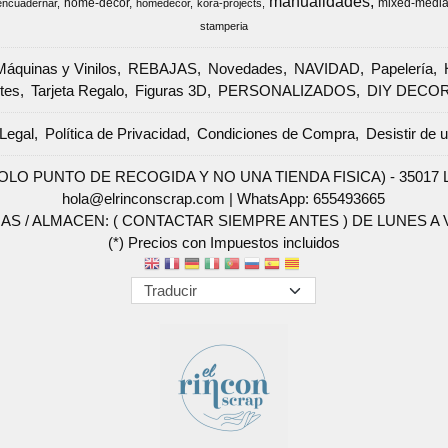
manualidades
home-decor
mixed-medi
encuadernar
homedecor
kora-projects
stamperia
Máquinas y Vinilos
REBAJAS
Novedades
NAVIDAD
Papelería
tes
Tarjeta Regalo
Figuras 3D
PERSONALIZADOS
DIY DECO
Legal
Política de Privacidad
Condiciones de Compra
Desistir de 
SOLO PUNTO DE RECOGIDA Y NO UNA TIENDA FISICA) - 35017 Las 
hola@elrinconscrap.com |
WhatsApp: 655493665
AS / ALMACEN: ( CONTACTAR SIEMPRE ANTES ) DE LUNES A VI
(*) Precios con Impuestos incluidos