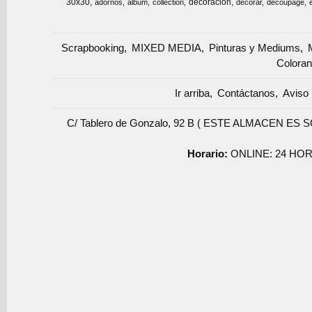
30x30
decoracion
adornos
album
collection
decorar
decoupage
Scrapbooking
MIXED MEDIA
Pinturas y Mediums
Coloran
Ir arriba
Contáctanos
Aviso 
C/ Tablero de Gonzalo, 92 B ( ESTE ALMACEN ES 
Horario:
ONLINE: 24 HOR