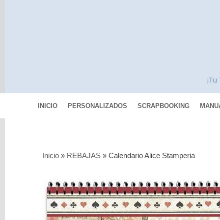
INICIO
PERSONALIZADOS
SCRAPBOOKING
MANU
Categorías
Inicio
»
REBAJAS
»
Calendario Alice Stamperia
Scrapbooking
MIXED
MEDIA
Pinturas