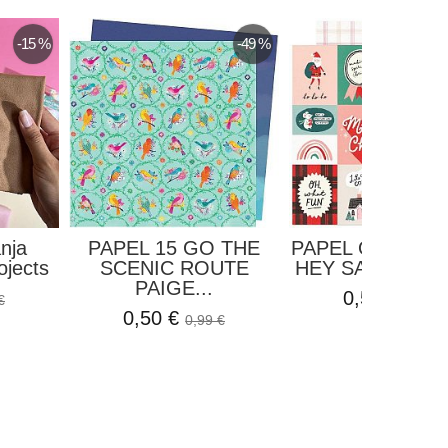
-15 %
-49 %
nja
PAPEL 15 GO THE
PAPEL OH WHA
ojects
SCENIC ROUTE
HEY SANTA CRA
PAIGE...
0,50 €
€
0,99 €
0,50 €
0,99 €