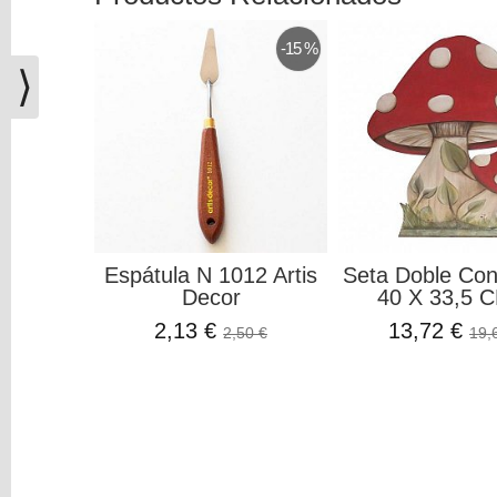
(0)
El
-15 %
carrito
⟩
de
la
compra
está
vacío
Redes
Sociales
Espátula N 1012 Artis
Seta Doble Co
Decor
40 X 33,5 C
2,13 €
13,72 €
2,50 €
19,
Instagram
Facebook
Youtube