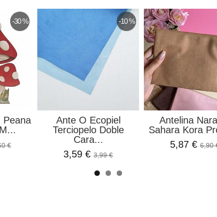
-30 %
-10 %
n Peana
Ante O Ecopiel
Antelina Nara
M...
Terciopelo Doble
Sahara Kora Pr
Cara...
5,87 €
60 €
6,90 
3,59 €
3,99 €