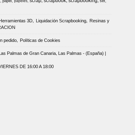
scrap
scrapbook
scrapbooking
papel
set
a
papeles
Herramientas 3D
Liquidación Scrapbooking
Resinas y
RACION
un pedido
Políticas de Cookies
Palmas de Gran Canaria, Las Palmas - (España) |
ERNES DE 16:00 A 18:00