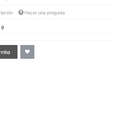
ripción
Hacer una pregunta
 g
rito