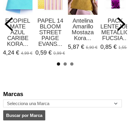
ECOPIEL
PAPEL 14
Antelina
PACK
MATE
BLOOM
Amarillo
LENTEJUE
AZUL
STREET
Mostaza
METALLIC
CARIBE
PAIGE
Kora...
FUCSIA...
KORA...
EVANS...
5,87 €
0,85 €
6,90 €
1,55 €
4,24 €
0,59 €
4,99 €
0,99 €
Marcas