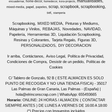
manualidades
home-decor
encuadernar
homedecor
kora-projects
scrap
scrapbook
scrapbooking
papel
mixed-media
papeles
set
stamperia
Scrapbooking
MIXED MEDIA
Pinturas y Mediums
Máquinas y Vinilos
REBAJAS
Novedades
NAVIDAD
Papelería
Herramientas 3D
Liquidación Scrapbooking
Resinas y Colorantes
Tarjeta Regalo
Figuras 3D
PERSONALIZADOS
DIY DECORACION
Ir arriba
Contáctanos
Aviso Legal
Política de Privacidad
Condiciones de Compra
Desistir de un pedido
Políticas de
Cookies
C/ Tablero de Gonzalo, 92 B ( ESTE ALMACEN ES SOLO
PUNTO DE RECOGIDA Y NO UNA TIENDA FISICA) - 35017
Las Palmas de Gran Canaria, Las Palmas - (España) |
hola@elrinconscrap.com |
WhatsApp: 655493665
Horario:
ONLINE: 24 HORAS / ALMACEN: ( CONTACTAR
SIEMPRE ANTES ) DE LUNES A VIERNES DE 16:00 A 18:00
(*) Precios con Impuestos incluidos