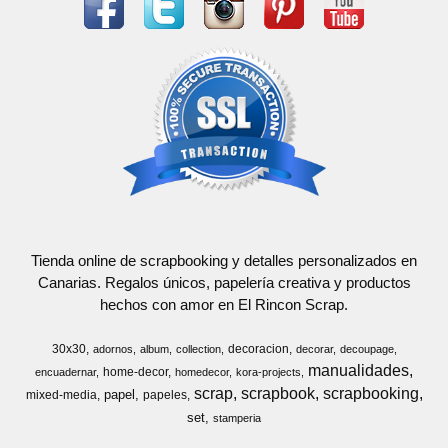
Tienda online de scrapbooking y detalles personalizados en
Canarias. Regalos únicos, papelería creativa y productos
hechos con amor en El Rincon Scrap.
30x30
decoracion
adornos
album
collection
decorar
decoupage
manualidades
home-decor
encuadernar
homedecor
kora-projects
scrap
scrapbook
scrapbooking
papel
mixed-media
papeles
set
stamperia