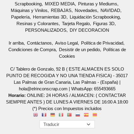
Scrapbooking
MIXED MEDIA
Pinturas y Mediums
Máquinas y Vinilos
REBAJAS
Novedades
NAVIDAD
Papelería
Herramientas 3D
Liquidación Scrapbooking
Resinas y Colorantes
Tarjeta Regalo
Figuras 3D
PERSONALIZADOS
DIY DECORACION
Ir arriba
Contáctanos
Aviso Legal
Política de Privacidad
Condiciones de Compra
Desistir de un pedido
Políticas de
Cookies
C/ Tablero de Gonzalo, 92 B ( ESTE ALMACEN ES SOLO
PUNTO DE RECOGIDA Y NO UNA TIENDA FISICA) - 35017
Las Palmas de Gran Canaria, Las Palmas - (España) |
hola@elrinconscrap.com |
WhatsApp: 655493665
Horario:
ONLINE: 24 HORAS / ALMACEN: ( CONTACTAR
SIEMPRE ANTES ) DE LUNES A VIERNES DE 16:00 A 18:00
(*) Precios con Impuestos incluidos