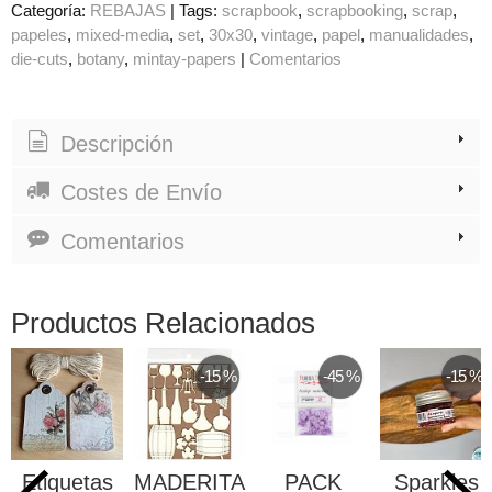
Categoría:
REBAJAS
|
Tags:
scrapbook
scrapbooking
scrap
papeles
mixed-media
set
30x30
vintage
papel
manualidades
die-cuts
botany
mintay-papers
|
Comentarios
Descripción
Costes de Envío
Comentarios
Productos Relacionados
-15 %
-45 %
-15 %
Etiquetas
MADERITAS
PACK
Sparkles