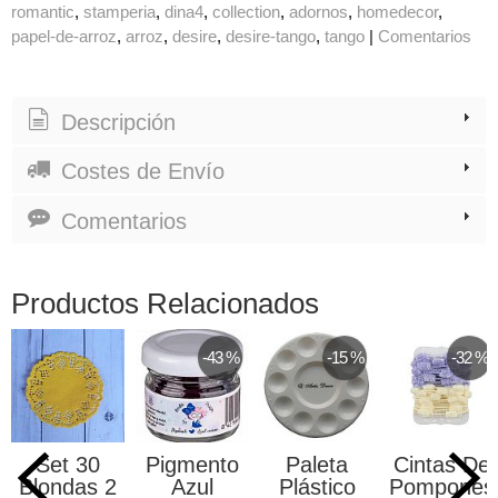
romantic
stamperia
dina4
collection
adornos
homedecor
papel-de-arroz
arroz
desire
desire-tango
tango
|
Comentarios
Descripción
Costes de Envío
Comentarios
Productos Relacionados
-43 %
-15 %
-32 %
Set 30
Pigmento
Paleta
Cintas De
Blondas 2
Azul
Plástico
Pompones