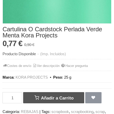
Cartulina O Cardstock Perlada Verde
Menta Kora Projects
0,77 €
0,90 €
Producto Disponible
-
(Imp. Incluidos)
Costes de envío
Ver descripción
Hacer pregunta
Marca
:
KORA PROJECTS
•
Peso
:
25 g
Añadir a Carrito
Categoría:
REBAJAS
|
Tags:
scrapbook
scrapbooking
scrap