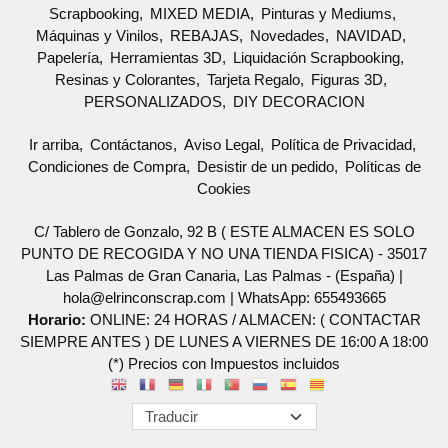
Scrapbooking
MIXED MEDIA
Pinturas y Mediums
Máquinas y Vinilos
REBAJAS
Novedades
NAVIDAD
Papelería
Herramientas 3D
Liquidación Scrapbooking
Resinas y Colorantes
Tarjeta Regalo
Figuras 3D
PERSONALIZADOS
DIY DECORACION
Ir arriba
Contáctanos
Aviso Legal
Política de Privacidad
Condiciones de Compra
Desistir de un pedido
Políticas de
Cookies
C/ Tablero de Gonzalo, 92 B ( ESTE ALMACEN ES SOLO
PUNTO DE RECOGIDA Y NO UNA TIENDA FISICA) - 35017
Las Palmas de Gran Canaria, Las Palmas - (España) |
hola@elrinconscrap.com |
WhatsApp: 655493665
Horario:
ONLINE: 24 HORAS / ALMACEN: ( CONTACTAR
SIEMPRE ANTES ) DE LUNES A VIERNES DE 16:00 A 18:00
(*) Precios con Impuestos incluidos