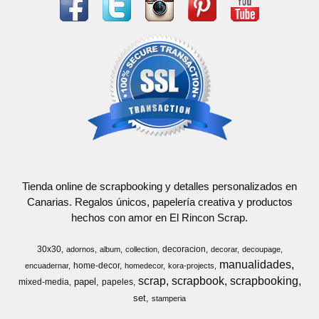
Tienda online de scrapbooking y detalles personalizados en
Canarias. Regalos únicos, papelería creativa y productos
hechos con amor en El Rincon Scrap.
30x30
decoracion
adornos
album
collection
decorar
decoupage
manualidades
home-decor
encuadernar
homedecor
kora-projects
scrap
scrapbook
scrapbooking
papel
mixed-media
papeles
set
stamperia