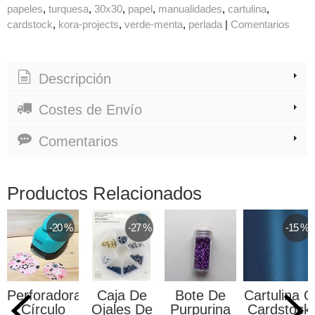
papeles
turquesa
30x30
papel
manualidades
cartulina
cardstock
kora-projects
verde-menta
perlada
|
Comentarios
Descripción
Costes de Envío
Comentarios
Productos Relacionados
-20 %
-27 %
-15 %
Perforadora
Caja De
Bote De
Cartulina O
Círculo
Ojales De
Purpurina
Cardstock