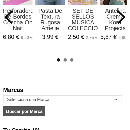
Perforadora
Pasta De
SET DE
Antelina
De Bordes
Textura
SELLOS
Crema
Concha Oh
Rugosa
MUSICA
Kora
Naif
Amelie
COLECCION...
Projects
6,80 €
3,99 €
2,50 €
5,87 €
8,50 €
2,95 €
6,90 €
Marcas