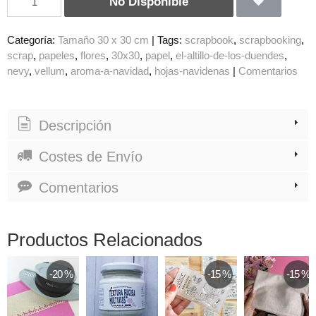
No Disponible
Categoría:
Tamaño 30 x 30 cm
|
Tags:
scrapbook
scrapbooking
scrap
papeles
flores
30x30
papel
el-altillo-de-los-duendes
nevy
vellum
aroma-a-navidad
hojas-navidenas
|
Comentarios
Descripción
Costes de Envío
Comentarios
Productos Relacionados
-20 %
-15 %
-15 %