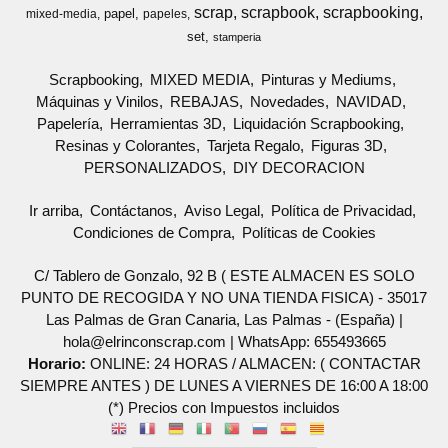
scrap
scrapbook
scrapbooking
papel
mixed-media
papeles
set
stamperia
Scrapbooking
MIXED MEDIA
Pinturas y Mediums
Máquinas y Vinilos
REBAJAS
Novedades
NAVIDAD
Papelería
Herramientas 3D
Liquidación Scrapbooking
Resinas y Colorantes
Tarjeta Regalo
Figuras 3D
PERSONALIZADOS
DIY DECORACION
Ir arriba
Contáctanos
Aviso Legal
Política de Privacidad
Condiciones de Compra
Políticas de Cookies
C/ Tablero de Gonzalo, 92 B ( ESTE ALMACEN ES SOLO
PUNTO DE RECOGIDA Y NO UNA TIENDA FISICA) - 35017
Las Palmas de Gran Canaria, Las Palmas - (España) |
hola@elrinconscrap.com |
WhatsApp: 655493665
Horario:
ONLINE: 24 HORAS / ALMACEN: ( CONTACTAR
SIEMPRE ANTES ) DE LUNES A VIERNES DE 16:00 A 18:00
(*) Precios con Impuestos incluidos