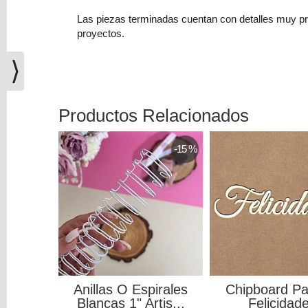
(0)
Las piezas terminadas cuentan con detalles muy prec
El
proyectos.
carrito
de
⟩
la
compra
está
Productos Relacionados
vacío
-15 %
Redes
Sociales
Instagram
Facebook
Anillas O Espirales
Chipboard Pa
Youtube
Blancas 1" Artis...
Felicidad