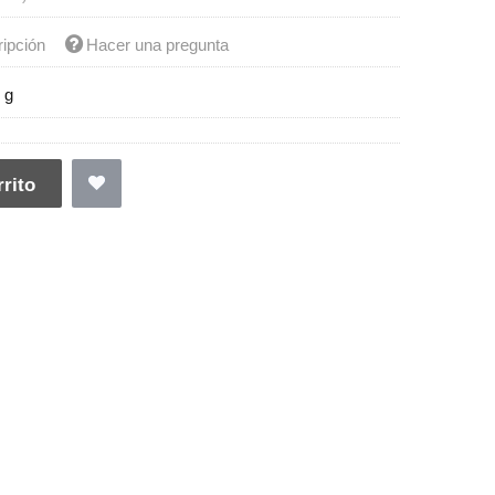
ripción
Hacer una pregunta
 g
rito