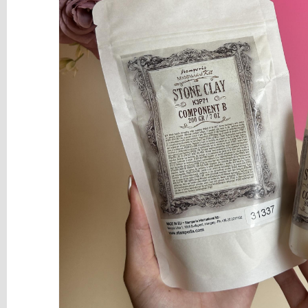
y
Mediums
Máquinas
y
Vinilos
REBAJAS
Novedades
NAVIDAD
Papelería
Herramientas
3D
Liquidación
Scrapbooking
Resinas
y