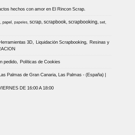
oductos hechos con amor en El Rincon Scrap.
scrap
scrapbook
scrapbooking
papel
set
a
papeles
Herramientas 3D
Liquidación Scrapbooking
Resinas y
RACION
un pedido
Políticas de Cookies
Palmas de Gran Canaria, Las Palmas - (España) |
ERNES DE 16:00 A 18:00