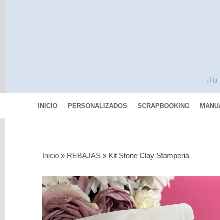
INICIO
PERSONALIZADOS
SCRAPBOOKING
MANU
Categorías
Inicio
»
REBAJAS
»
Kit Stone Clay Stamperia
Scrapbooking
MIXED
MEDIA
Pinturas