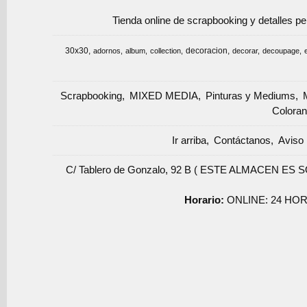
Tienda online de scrapbooking y detalles p
30x30
decoracion
adornos
album
collection
decorar
decoupage
Scrapbooking
MIXED MEDIA
Pinturas y Mediums
Coloran
Ir arriba
Contáctanos
Aviso 
C/ Tablero de Gonzalo, 92 B ( ESTE ALMACEN ES 
Horario:
ONLINE: 24 HOR