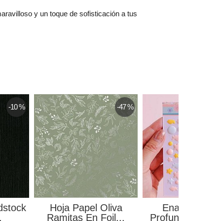
ravilloso y un toque de sofisticación a tus
-10 %
-47 %
dstock
Hoja Papel Oliva
Enamel Ilusi
.
Ramitas En Foil...
Profunda Johann