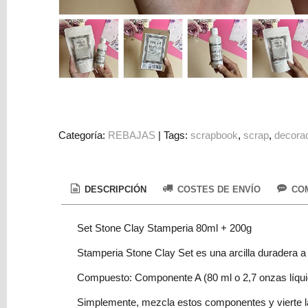
Colorantes
Tarjeta
Regalo
Figuras
3D
PERSONALIZADOS
DIY
Categoría:
REBAJAS
|
Tags:
scrapbook
scrap
decora
DECORACION
Marcas
DESCRIPCIÓN
COSTES DE ENVÍO
COM
Set Stone Clay Stamperia 80ml + 200g
Stamperia Stone Clay Set es una arcilla duradera a
Compuesto: Componente A (80 ml o 2,7 onzas líqu
Tu
Carrito
Simplemente, mezcla estos componentes y vierte l