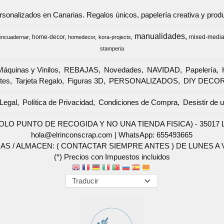
ersonalizados en Canarias. Regalos únicos, papelería creativa y pr
manualidades
home-decor
mixed-medi
encuadernar
homedecor
kora-projects
stamperia
Máquinas y Vinilos
REBAJAS
Novedades
NAVIDAD
Papelería
tes
Tarjeta Regalo
Figuras 3D
PERSONALIZADOS
DIY DECO
Legal
Política de Privacidad
Condiciones de Compra
Desistir de 
SOLO PUNTO DE RECOGIDA Y NO UNA TIENDA FISICA) - 35017 Las 
hola@elrinconscrap.com |
WhatsApp: 655493665
AS / ALMACEN: ( CONTACTAR SIEMPRE ANTES ) DE LUNES A VI
(*) Precios con Impuestos incluidos