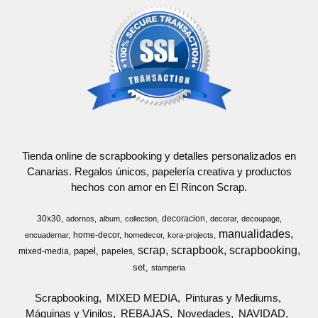
Tienda online de scrapbooking y detalles personalizados en
Canarias. Regalos únicos, papelería creativa y productos
hechos con amor en El Rincon Scrap.
30x30
decoracion
adornos
album
collection
decorar
decoupage
manualidades
home-decor
encuadernar
homedecor
kora-projects
scrap
scrapbook
scrapbooking
papel
mixed-media
papeles
set
stamperia
Scrapbooking
MIXED MEDIA
Pinturas y Mediums
Máquinas y Vinilos
REBAJAS
Novedades
NAVIDAD