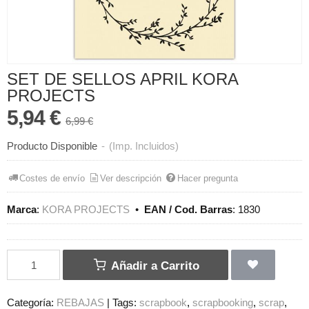
SET DE SELLOS APRIL KORA
PROJECTS
5,94 €
6,99 €
Producto Disponible
-
(Imp. Incluidos)
Costes de envío
Ver descripción
Hacer pregunta
Marca
:
KORA PROJECTS
•
EAN / Cod. Barras
:
1830
Añadir a Carrito
Categoría:
REBAJAS
|
Tags:
scrapbook
scrapbooking
scrap