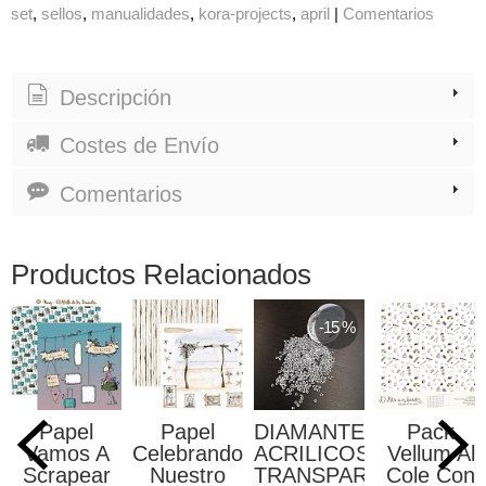
set
sellos
manualidades
kora-projects
april
|
Comentarios
Descripción
Costes de Envío
Comentarios
Productos Relacionados
-15 %
Papel
Papel
DIAMANTES
Pack
Vamos A
Celebrando
ACRILICOS
Vellum Al
Scrapear
Nuestro
TRANSPARENTES...
Cole Con