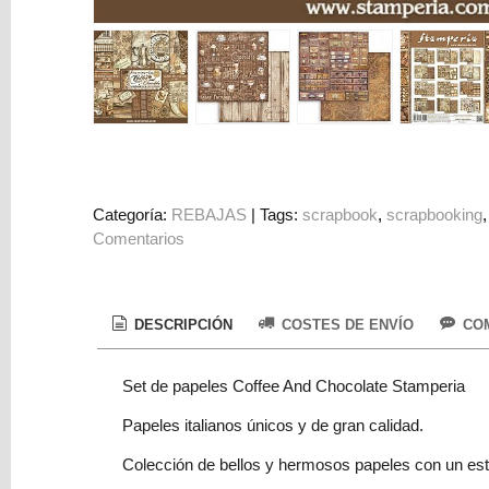
Colorantes
Tarjeta
Regalo
Figuras
3D
PERSONALIZADOS
DIY
Categoría:
REBAJAS
|
Tags:
scrapbook
scrapbooking
Comentarios
DECORACION
Marcas
DESCRIPCIÓN
COSTES DE ENVÍO
COM
Set de papeles Coffee And Chocolate Stamperia
Papeles italianos únicos y de gran calidad.
Tu
Colección de bellos y hermosos papeles con un esti
Carrito