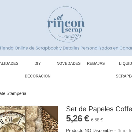
ALIDADES
DIY
NOVEDADES
REBAJAS
LIQUI
DECORACION
SCRAPB
ate Stamperia
Set de Papeles Coff
5,26 €
6,58 €
Producto NO Disponible
-
(Imp. I