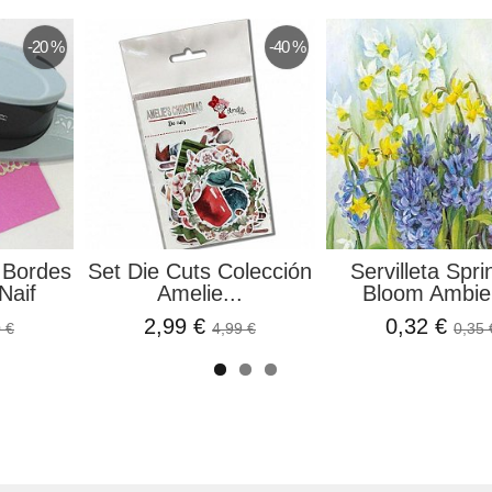
-15 %
olkswagen
Tela Para Encuadernar
Molde Silic
n Scrap
Lino Negro...
Resina Geo
 €
2,54 €
3,39 €
2,99 €
3