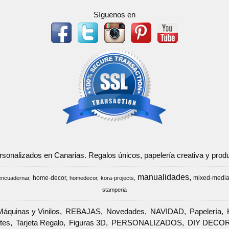
Síguenos en
ersonalizados en Canarias. Regalos únicos, papelería creativa y pr
manualidades
home-decor
mixed-medi
encuadernar
homedecor
kora-projects
stamperia
Máquinas y Vinilos
REBAJAS
Novedades
NAVIDAD
Papelería
tes
Tarjeta Regalo
Figuras 3D
PERSONALIZADOS
DIY DECO