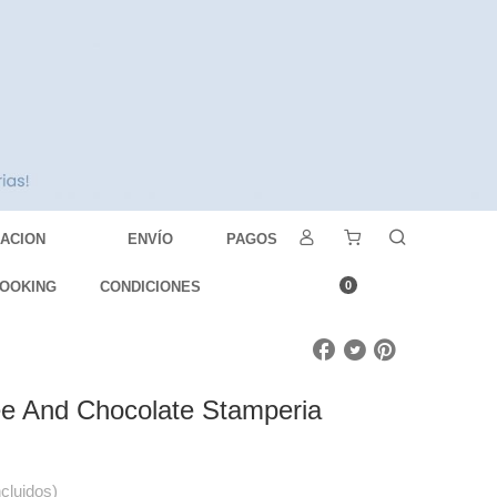
DACION
ENVÍO
PAGOS
OOKING
CONDICIONES
0
ee And Chocolate Stamperia
ncluidos)