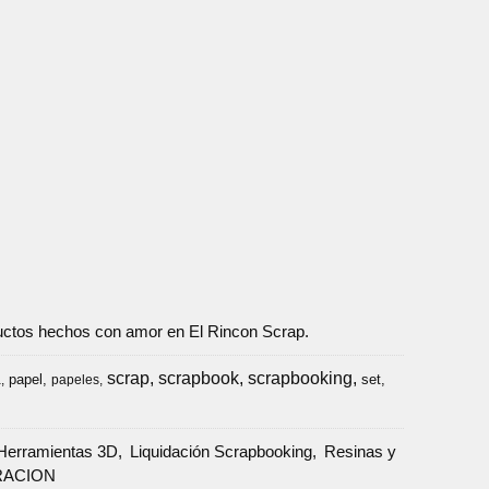
oductos hechos con amor en El Rincon Scrap.
scrap
scrapbook
scrapbooking
papel
set
a
papeles
Herramientas 3D
Liquidación Scrapbooking
Resinas y
RACION