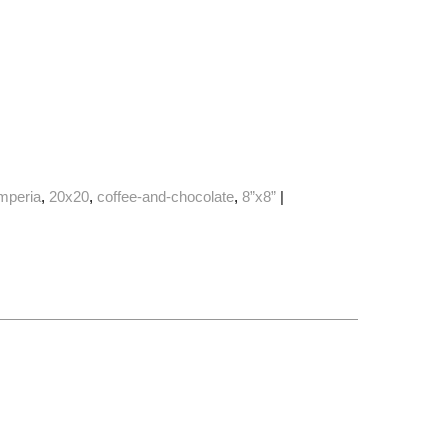
mperia
20x20
coffee-and-chocolate
8”x8”
|