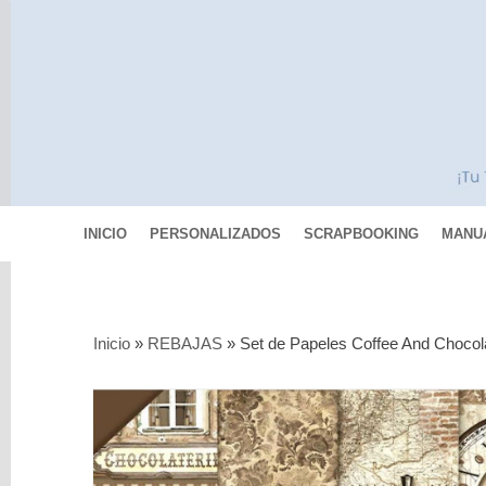
INICIO
PERSONALIZADOS
SCRAPBOOKING
MANU
Categorías
Inicio
»
REBAJAS
»
Set de Papeles Coffee And Chocol
Scrapbooking
MIXED
MEDIA
Pinturas