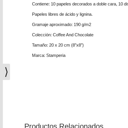
(0)
Contiene: 10 papeles decorados a doble cara, 10 di
El
Papeles libres de ácido y lignina.
carrito
Gramaje aproximado: 190 g/m2
de
la
Colección: Coffee And Chocolate
compra
está
Tamaño: 20 x 20 cm (8”x8”)
vacío
Marca: Stamperia
Redes
⟩
Sociales
Instagram
Facebook
Youtube
Productos Relacionados