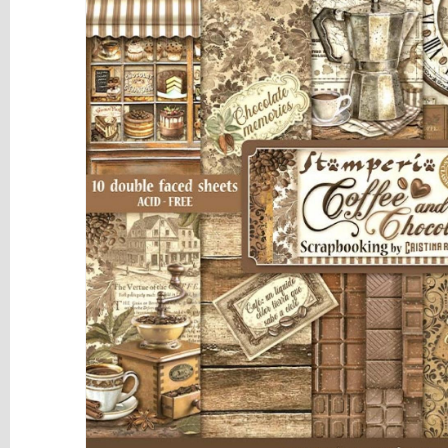
y
Mediums
Máquinas
y
Vinilos
REBAJAS
Novedades
NAVIDAD
Papelería
Herramientas
3D
Liquidación
Scrapbooking
Resinas
y