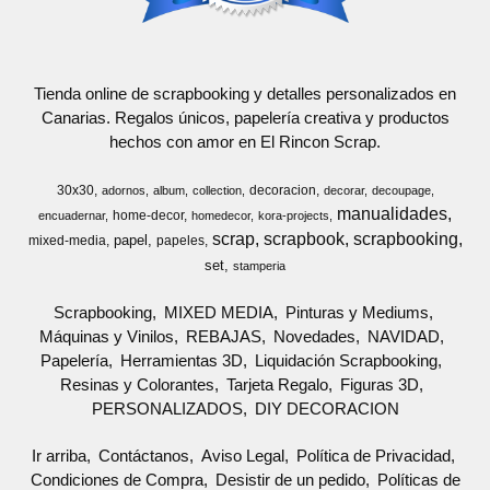
Tienda online de scrapbooking y detalles personalizados en
Canarias. Regalos únicos, papelería creativa y productos
hechos con amor en El Rincon Scrap.
30x30
decoracion
adornos
album
collection
decorar
decoupage
manualidades
home-decor
encuadernar
homedecor
kora-projects
scrap
scrapbook
scrapbooking
papel
mixed-media
papeles
set
stamperia
Scrapbooking
MIXED MEDIA
Pinturas y Mediums
Máquinas y Vinilos
REBAJAS
Novedades
NAVIDAD
Papelería
Herramientas 3D
Liquidación Scrapbooking
Resinas y Colorantes
Tarjeta Regalo
Figuras 3D
PERSONALIZADOS
DIY DECORACION
Ir arriba
Contáctanos
Aviso Legal
Política de Privacidad
Condiciones de Compra
Desistir de un pedido
Políticas de