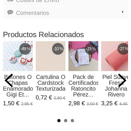
Comentarios
Productos Relacionados
-49 %
-10 %
-15 %
-27 %
Botones O
Cartulina O
Pack de
Piel Suave
Chapas
Cardstock
Certificados
Fresa
Enamorados
Texturizada...
Ratoncito
Johanna
Gigi Et...
Pérez...
Rivero
0,72 €
0,80 €
1,50 €
2,98 €
3,25 €
2,95 €
3,50 €
4,45 €