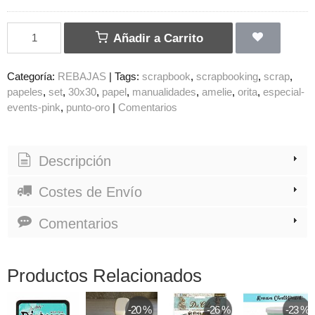
Añadir a Carrito
Categoría:
REBAJAS
|
Tags:
scrapbook
scrapbooking
scrap
papeles
set
30x30
papel
manualidades
amelie
orita
especial-
events-pink
punto-oro
|
Comentarios
Descripción
Costes de Envío
Comentarios
Productos Relacionados
-20 %
-26 %
-23 %