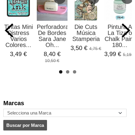
Tintas Mini
Perforadora
Die Cuts
Pintura A
Distress
De Bordes
Música
La Tiza o
Varios
Sara Jane
Stamperia
Chalk Paint
Colores...
Oh...
180...
3,50 €
4,75 €
3,49 €
8,40 €
3,99 €
5,19 €
10,50 €
Marcas