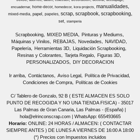
manualidades
home-decor
encuadernar
homedecor
kora-projects
scrap
scrapbook
scrapbooking
papel
mixed-media
papeles
set
stamperia
Scrapbooking
MIXED MEDIA
Pinturas y Mediums
Máquinas y Vinilos
REBAJAS
Novedades
NAVIDAD
Papelería
Herramientas 3D
Liquidación Scrapbooking
Resinas y Colorantes
Tarjeta Regalo
Figuras 3D
PERSONALIZADOS
DIY DECORACION
Ir arriba
Contáctanos
Aviso Legal
Política de Privacidad
Condiciones de Compra
Políticas de Cookies
C/ Tablero de Gonzalo, 92 B ( ESTE ALMACEN ES SOLO
PUNTO DE RECOGIDA Y NO UNA TIENDA FISICA) - 35017
Las Palmas de Gran Canaria, Las Palmas - (España) |
hola@elrinconscrap.com |
WhatsApp: 655493665
Horario:
ONLINE: 24 HORAS / ALMACEN: ( CONTACTAR
SIEMPRE ANTES ) DE LUNES A VIERNES DE 16:00 A 18:00
(*) Precios con Impuestos incluidos