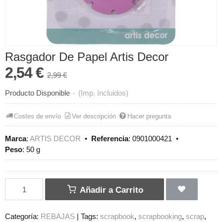
Rasgador De Papel Artis Decor
2,54 €
2,99 €
Producto Disponible
-
(Imp. Incluidos)
Costes de envío
Ver descripción
Hacer pregunta
Marca
:
ARTIS DECOR
•
Referencia
:
0901000421
•
Peso
:
50 g
Añadir a Carrito
Categoría:
REBAJAS
|
Tags:
scrapbook
scrapbooking
scrap