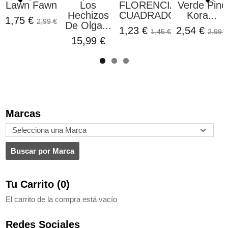
os
FLORENCIA
Verde Pino
Color...
Choc
hizos
CUADRADO...
Kora...
Kis
1,69 €
1,99 €
lga...
1,23 €
2,54 €
1,40
1,45 €
2,99 €
99 €
Marcas
Tu Carrito (0)
El carrito de la compra está vacío
Redes Sociales