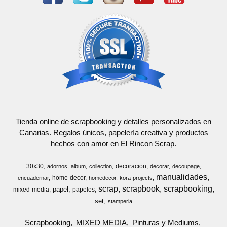
Tienda online de scrapbooking y detalles personalizados en
Canarias. Regalos únicos, papelería creativa y productos
hechos con amor en El Rincon Scrap.
30x30
decoracion
adornos
album
collection
decorar
decoupage
manualidades
home-decor
encuadernar
homedecor
kora-projects
scrap
scrapbook
scrapbooking
papel
mixed-media
papeles
set
stamperia
Scrapbooking
MIXED MEDIA
Pinturas y Mediums