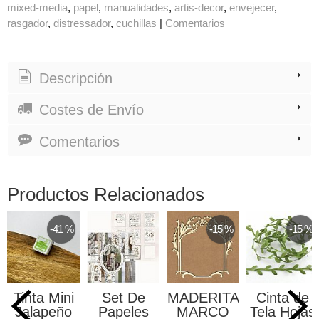
mixed-media
papel
manualidades
artis-decor
envejecer
rasgador
distressador
cuchillas
|
Comentarios
Descripción
Costes de Envío
Comentarios
Productos Relacionados
-15 %
-15 %
-15 %
t De
MADERITA
Cinta de
Caja Ojales
Hoja
eles
MARCO
Tela Hojas
Aluminio
Rec