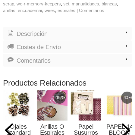
scrap
we-r-memory-keepers
set
manualidades
blancas
anillas
encuadernar
wires
espirales
|
Comentarios
Descripción
Costes de Envío
Comentarios
Productos Relacionados
-15 %
-40 %
Ojales
Anillas O
Papel
PAPEL 14
Standard
Espirales
Susurros
BLOOM