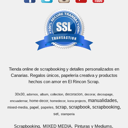
Tienda online de scrapbooking y detalles personalizados en
Canarias. Regalos únicos, papelería creativa y productos
hechos con amor en El Rincon Scrap.
30x30
decoracion
adornos
album
collection
decorar
decoupage
manualidades
home-decor
encuadernar
homedecor
kora-projects
scrap
scrapbook
scrapbooking
papel
mixed-media
papeles
set
stamperia
Scrapbooking
MIXED MEDIA
Pinturas y Mediums