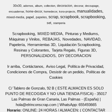
30x30
decoracion
adornos
album
collection
decorar
decoupage
manualidades
home-decor
encuadernar
homedecor
kora-projects
scrap
scrapbook
scrapbooking
papel
mixed-media
papeles
set
stamperia
Scrapbooking
MIXED MEDIA
Pinturas y Mediums
Máquinas y Vinilos
REBAJAS
Novedades
NAVIDAD
Papelería
Herramientas 3D
Liquidación Scrapbooking
Resinas y Colorantes
Tarjeta Regalo
Figuras 3D
PERSONALIZADOS
DIY DECORACION
Ir arriba
Contáctanos
Aviso Legal
Política de Privacidad
Condiciones de Compra
Desistir de un pedido
Políticas de
Cookies
C/ Tablero de Gonzalo, 92 B ( ESTE ALMACEN ES SOLO
PUNTO DE RECOGIDA Y NO UNA TIENDA FISICA) - 35017
Las Palmas de Gran Canaria, Las Palmas - (España) |
hola@elrinconscrap.com |
WhatsApp: 655493665
Horario:
ONLINE: 24 HORAS / ALMACEN: ( CONTACTAR