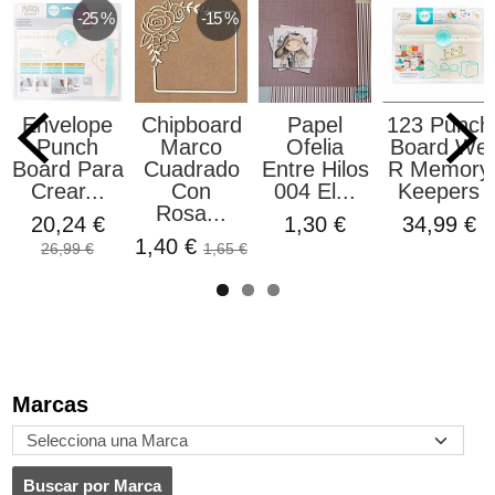
-25 %
-15 %
Envelope
Chipboard
Papel
123 Punch
Punch
Marco
Ofelia
Board We
Board Para
Cuadrado
Entre Hilos
R Memory
Crear...
Con
004 El...
Keepers
Rosa...
20,24 €
1,30 €
34,99 €
1,40 €
26,99 €
1,65 €
Marcas