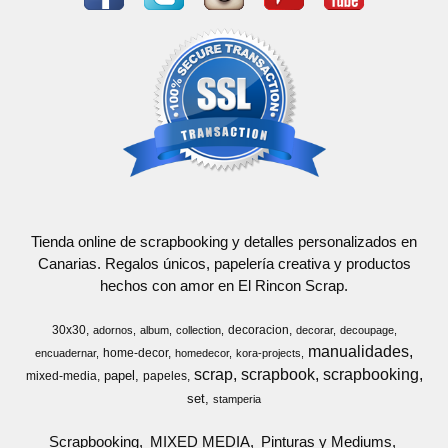
Tienda online de scrapbooking y detalles personalizados en
Canarias. Regalos únicos, papelería creativa y productos
hechos con amor en El Rincon Scrap.
30x30
decoracion
adornos
album
collection
decorar
decoupage
manualidades
home-decor
encuadernar
homedecor
kora-projects
scrap
scrapbook
scrapbooking
papel
mixed-media
papeles
set
stamperia
Scrapbooking
MIXED MEDIA
Pinturas y Mediums