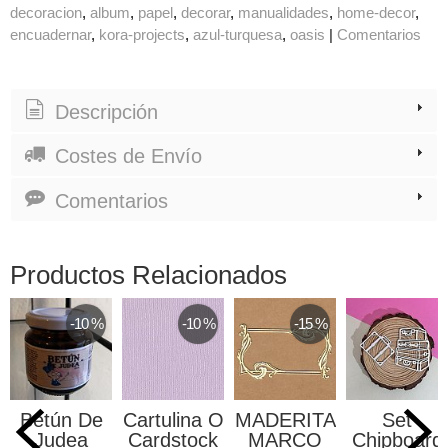
decoracion
album
papel
decorar
manualidades
home-decor
encuadernar
kora-projects
azul-turquesa
oasis
|
Comentarios
Descripción
Costes de Envío
Comentarios
Productos Relacionados
-10 %
-10 %
-15 %
Betún De
Cartulina O
MADERITA
Set
Judea
Cardstock
MARCO
Chipboard