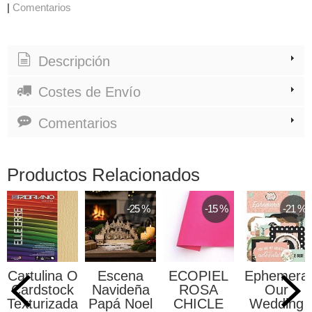
|
Comentarios
Descripción
Costes de Envío
Comentarios
Productos Relacionados
-25 %
-15 %
-21 %
Cartulina O
Escena
ECOPIEL
Ephemera
Cardstock
Navideña
ROSA
Our
Texturizada...
Papá Noel
CHICLE
Wedding