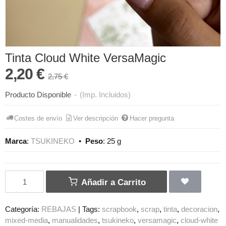
Tinta Cloud White VersaMagic
2,20 €
2,75 €
Producto Disponible
-
(Imp. Incluidos)
Costes de envío
Ver descripción
Hacer pregunta
Marca
:
TSUKINEKO
•
Peso
:
25 g
Añadir a Carrito
Categoría:
REBAJAS
|
Tags:
scrapbook
scrap
tinta
decoracion
mixed-media
manualidades
tsukineko
versamagic
cloud-white