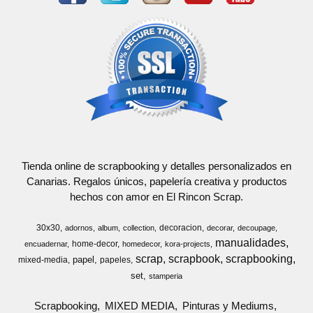
Tienda online de scrapbooking y detalles personalizados en
Canarias. Regalos únicos, papelería creativa y productos
hechos con amor en El Rincon Scrap.
30x30
decoracion
adornos
album
collection
decorar
decoupage
manualidades
home-decor
encuadernar
homedecor
kora-projects
scrap
scrapbook
scrapbooking
papel
mixed-media
papeles
set
stamperia
Scrapbooking
MIXED MEDIA
Pinturas y Mediums