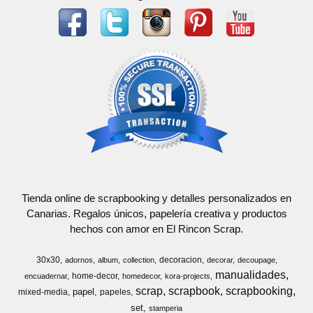
Tienda online de scrapbooking y detalles personalizados en
Canarias. Regalos únicos, papelería creativa y productos
hechos con amor en El Rincon Scrap.
30x30
decoracion
adornos
album
collection
decorar
decoupage
manualidades
home-decor
encuadernar
homedecor
kora-projects
scrap
scrapbook
scrapbooking
papel
mixed-media
papeles
set
stamperia