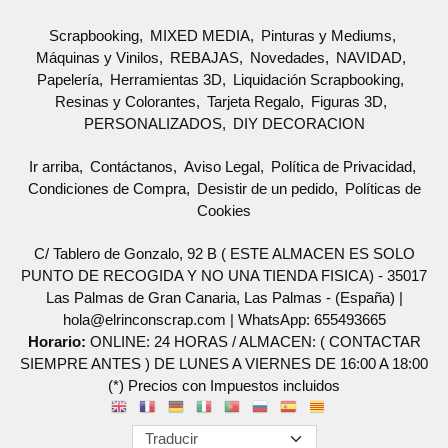
Scrapbooking
MIXED MEDIA
Pinturas y Mediums
Máquinas y Vinilos
REBAJAS
Novedades
NAVIDAD
Papelería
Herramientas 3D
Liquidación Scrapbooking
Resinas y Colorantes
Tarjeta Regalo
Figuras 3D
PERSONALIZADOS
DIY DECORACION
Ir arriba
Contáctanos
Aviso Legal
Política de Privacidad
Condiciones de Compra
Desistir de un pedido
Políticas de
Cookies
C/ Tablero de Gonzalo, 92 B ( ESTE ALMACEN ES SOLO
PUNTO DE RECOGIDA Y NO UNA TIENDA FISICA) - 35017
Las Palmas de Gran Canaria, Las Palmas - (España) |
hola@elrinconscrap.com |
WhatsApp: 655493665
Horario:
ONLINE: 24 HORAS / ALMACEN: ( CONTACTAR
SIEMPRE ANTES ) DE LUNES A VIERNES DE 16:00 A 18:00
(*) Precios con Impuestos incluidos