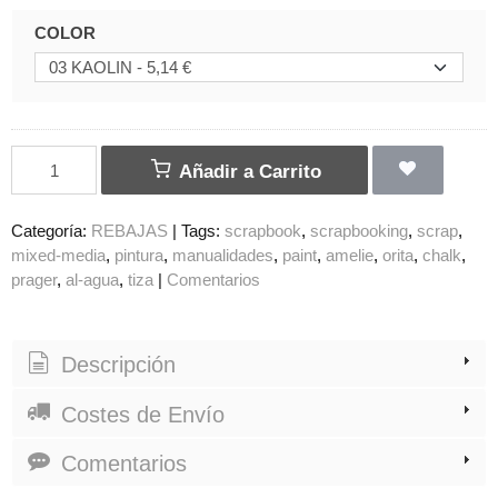
COLOR
Añadir a Carrito
Categoría:
REBAJAS
|
Tags:
scrapbook
scrapbooking
scrap
mixed-media
pintura
manualidades
paint
amelie
orita
chalk
prager
al-agua
tiza
|
Comentarios
Descripción
Costes de Envío
Comentarios