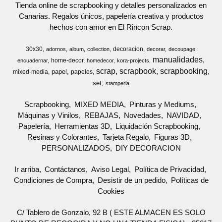
Tienda online de scrapbooking y detalles personalizados en
Canarias. Regalos únicos, papelería creativa y productos
hechos con amor en El Rincon Scrap.
30x30
decoracion
adornos
album
collection
decorar
decoupage
manualidades
home-decor
encuadernar
homedecor
kora-projects
scrap
scrapbook
scrapbooking
papel
mixed-media
papeles
set
stamperia
Scrapbooking
MIXED MEDIA
Pinturas y Mediums
Máquinas y Vinilos
REBAJAS
Novedades
NAVIDAD
Papelería
Herramientas 3D
Liquidación Scrapbooking
Resinas y Colorantes
Tarjeta Regalo
Figuras 3D
PERSONALIZADOS
DIY DECORACION
Ir arriba
Contáctanos
Aviso Legal
Política de Privacidad
Condiciones de Compra
Desistir de un pedido
Políticas de
Cookies
C/ Tablero de Gonzalo, 92 B ( ESTE ALMACEN ES SOLO