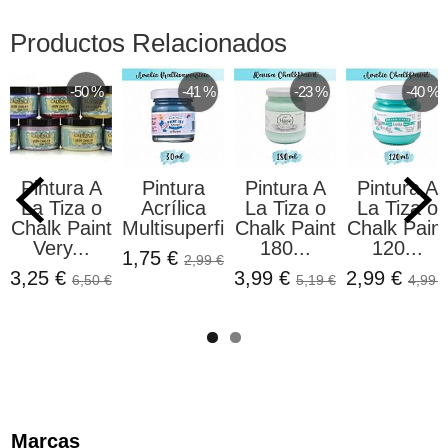
Productos Relacionados
-50 %
-41 %
-23 %
-40 %
Pintura A
Pintura
Pintura A
Pintura A
La Tiza o
Acrílica
La Tiza o
La Tiza o
Chalk Paint
Multisuperficie...
Chalk Paint
Chalk Paint
Very...
180...
120...
1,75 €
2,99 €
3,25 €
3,99 €
2,99 €
6,50 €
5,19 €
4,99 €
Marcas