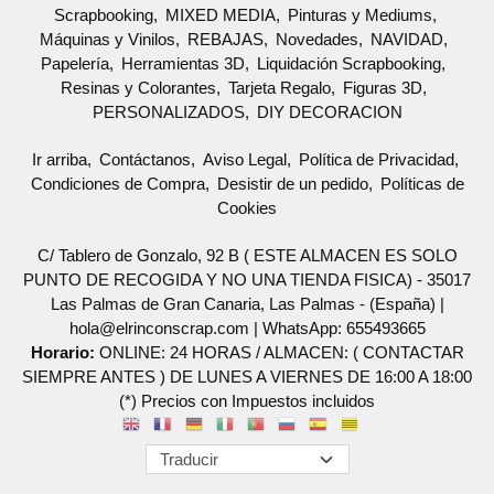
Scrapbooking
MIXED MEDIA
Pinturas y Mediums
Máquinas y Vinilos
REBAJAS
Novedades
NAVIDAD
Papelería
Herramientas 3D
Liquidación Scrapbooking
Resinas y Colorantes
Tarjeta Regalo
Figuras 3D
PERSONALIZADOS
DIY DECORACION
Ir arriba
Contáctanos
Aviso Legal
Política de Privacidad
Condiciones de Compra
Desistir de un pedido
Políticas de
Cookies
C/ Tablero de Gonzalo, 92 B ( ESTE ALMACEN ES SOLO
PUNTO DE RECOGIDA Y NO UNA TIENDA FISICA) - 35017
Las Palmas de Gran Canaria, Las Palmas - (España) |
hola@elrinconscrap.com |
WhatsApp: 655493665
Horario:
ONLINE: 24 HORAS / ALMACEN: ( CONTACTAR
SIEMPRE ANTES ) DE LUNES A VIERNES DE 16:00 A 18:00
(*) Precios con Impuestos incluidos