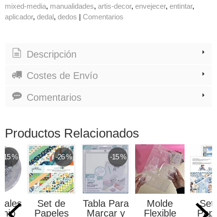
mixed-media
manualidades
artis-decor
envejecer
entintar
aplicador
dedal
dedos
|
Comentarios
Descripción
Costes de Envío
Comentarios
Productos Relacionados
-15 %
-26 %
-15 %
jales
Set de
Tabla Para
Molde
Set
inio
Papeles
Marcar y
Flexible
Pape