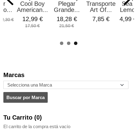
or
Cool Boy
Plegar
Transporte
Sea S
co...
American...
Grande...
Art Of...
Lemon
€
12,99 €
18,28 €
7,85 €
4,99 
2,30 €
17,50 €
21,50 €
Marcas
Tu Carrito (0)
El carrito de la compra está vacío