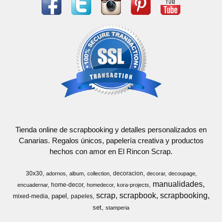
Tienda online de scrapbooking y detalles personalizados en
Canarias. Regalos únicos, papelería creativa y productos
hechos con amor en El Rincon Scrap.
30x30
decoracion
adornos
album
collection
decorar
decoupage
manualidades
home-decor
encuadernar
homedecor
kora-projects
scrap
scrapbook
scrapbooking
papel
mixed-media
papeles
set
stamperia