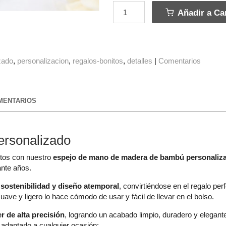
Añadir a Car
zado
personalizacion
regalos-bonitos
detalles
|
Comentarios
ENTARIOS
rsonalizado
ntos con nuestro
espejo de mano de madera de bambú personaliz
nte años.
a
sostenibilidad y diseño atemporal
, convirtiéndose en el regalo pe
ve y ligero lo hace cómodo de usar y fácil de llevar en el bolso.
r de alta precisión
, logrando un acabado limpio, duradero y elegant
 adaptarlo a cualquier ocasión: