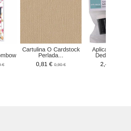
Cartulina O Cardstock
Aplicador Espo
Tombow
Perlada...
Dedal Pack 3.
0,81 €
2,42 €
0 €
0,90 €
2,85 €