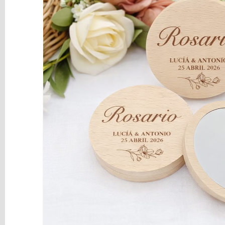
y
Mediums
Máquinas
y
Vinilos
REBAJAS
Novedades
NAVIDAD
Papelería
Herramientas
3D
Liquidación
Scrapbooking
Resinas
y