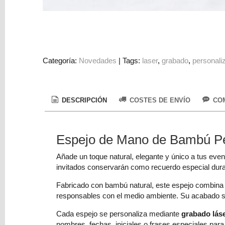
Colorantes
Tarjeta
Regalo
Figuras
Categoría:
Novedades
|
Tags:
laser
grabado
personali
3D
PERSONALIZADOS
DIY
DESCRIPCIÓN
COSTES DE ENVÍO
COM
DECORACION
Espejo de Mano de Bambú Pe
Marcas
Añade un toque natural, elegante y único a tus eve
invitados conservarán como recuerdo especial dura
Fabricado con bambú natural, este espejo combin
responsables con el medio ambiente. Su acabado sua
Tu
Cada espejo se personaliza mediante
grabado láse
Carrito
nombres, fechas, iniciales o frases especiales para