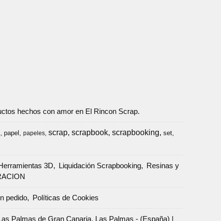
oductos hechos con amor en El Rincon Scrap.
scrap
scrapbook
scrapbooking
papel
set
a
papeles
Herramientas 3D
Liquidación Scrapbooking
Resinas y
RACION
un pedido
Políticas de Cookies
Palmas de Gran Canaria, Las Palmas - (España) |