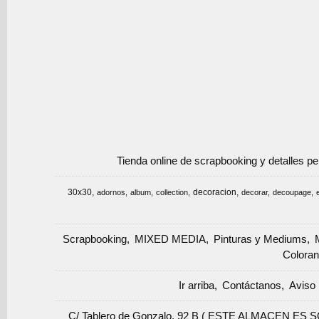
Tienda online de scrapbooking y detalles p
30x30
decoracion
adornos
album
collection
decorar
decoupage
Scrapbooking
MIXED MEDIA
Pinturas y Mediums
Coloran
Ir arriba
Contáctanos
Aviso 
C/ Tablero de Gonzalo, 92 B ( ESTE ALMACEN ES 