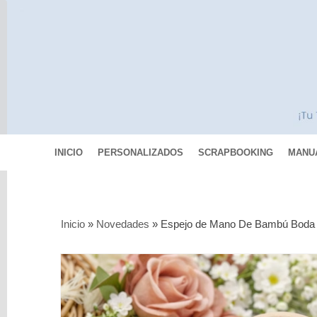
INICIO
PERSONALIZADOS
SCRAPBOOKING
MANU
Categorías
Inicio
»
Novedades
»
Espejo de Mano De Bambú Boda 
Scrapbooking
MIXED
MEDIA
Pinturas