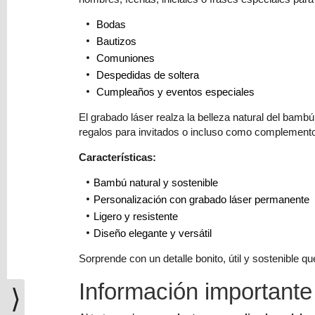
(0)
Bodas
El
Bautizos
carrito
Comuniones
de
Despedidas de soltera
la
compra
Cumpleaños y eventos especiales
está
El grabado láser realza la belleza natural del bamb
vacío
regalos para invitados o incluso como complemento
Redes
Características:
Sociales
Bambú natural y sostenible
Personalización con grabado láser permanente
Instagram
Ligero y resistente
Diseño elegante y versátil
Facebook
Sorprende con un detalle bonito, útil y sostenible qu
Información importante
⟩
Youtube