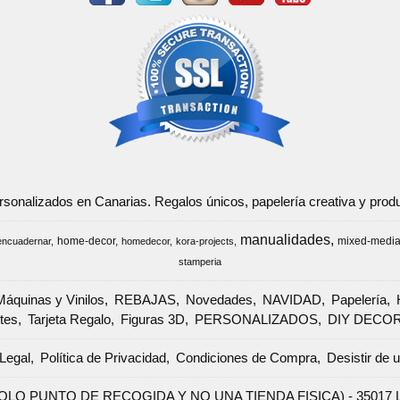
ersonalizados en Canarias. Regalos únicos, papelería creativa y pr
manualidades
home-decor
mixed-medi
encuadernar
homedecor
kora-projects
stamperia
Máquinas y Vinilos
REBAJAS
Novedades
NAVIDAD
Papelería
tes
Tarjeta Regalo
Figuras 3D
PERSONALIZADOS
DIY DECO
Legal
Política de Privacidad
Condiciones de Compra
Desistir de 
SOLO PUNTO DE RECOGIDA Y NO UNA TIENDA FISICA) - 35017 Las 