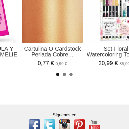
ULA Y
Cartulina O Cardstock
Set Floral
MELIE
Perlada Cobre...
Watercoloring 
0,77 €
20,99 €
0,90 €
35,0
Síguenos en