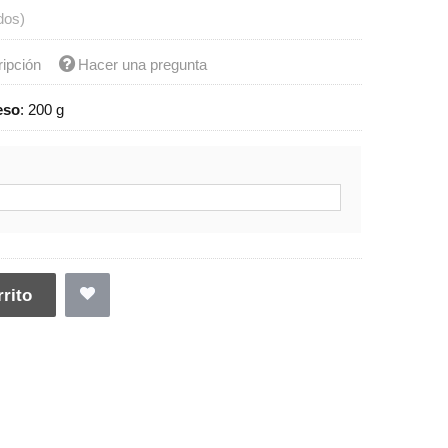
dos)
ripción
Hacer una pregunta
eso
:
200 g
rito