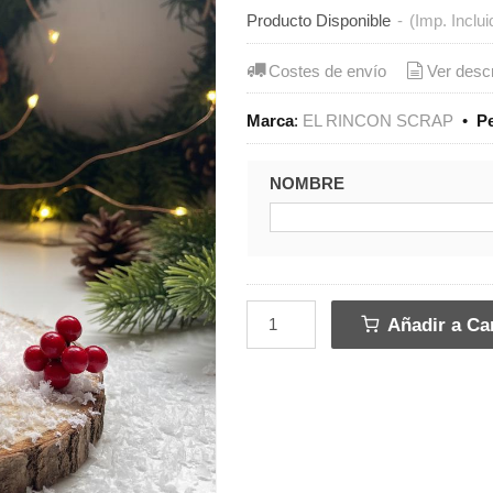
Producto Disponible
-
(Imp. Inclui
Costes de envío
Ver desc
Marca
:
EL RINCON SCRAP
•
P
NOMBRE
Añadir a Car