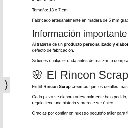
(0)
Tamaño: 18 x 7 cm
El
carrito
Fabricado artesanalmente en madera de 5 mm grab
de
Información importante
la
compra
está
Al tratarse de un
producto personalizado y elabo
vacío
defecto de fabricación.
Si tienes cualquier duda antes de realizar tu com
Redes
Sociales
🌸 El Rincon Scra
⟩
Instagram
En
El Rincon Scrap
creemos que los detalles más 
Cada pieza se elabora artesanalmente bajo pedido,
regalo tiene una historia y merece ser único.
Facebook
Gracias por confiar en nuestro pequeño taller para
Youtube