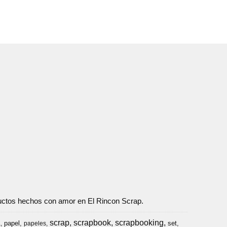
oductos hechos con amor en El Rincon Scrap.
scrap
scrapbook
scrapbooking
papel
set
a
papeles