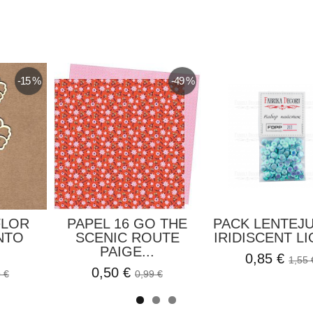
-47 %
eige Hojas
Chipboard Tendedero
Chipboard Do
l...
Ropa Bebé El...
El Rincon
2,50 €
1,60 
1,50 €