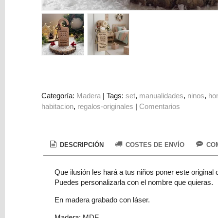
Colorantes
Tarjeta
Regalo
Figuras
3D
PERSONALIZADOS
DIY
Categoría:
Madera
|
Tags:
set
manualidades
ninos
ho
habitacion
regalos-originales
|
Comentarios
DECORACION
Marcas
DESCRIPCIÓN
COSTES DE ENVÍO
COM
Que ilusión les hará a tus niños poner este original
Puedes personalizarla con el nombre que quieras.
En madera grabado con láser.
Tu
Carrito
Madera: MDF