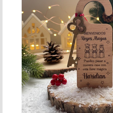
y
Mediums
Máquinas
y
Vinilos
REBAJAS
Novedades
NAVIDAD
Papelería
Herramientas
3D
Liquidación
Scrapbooking
Resinas
y