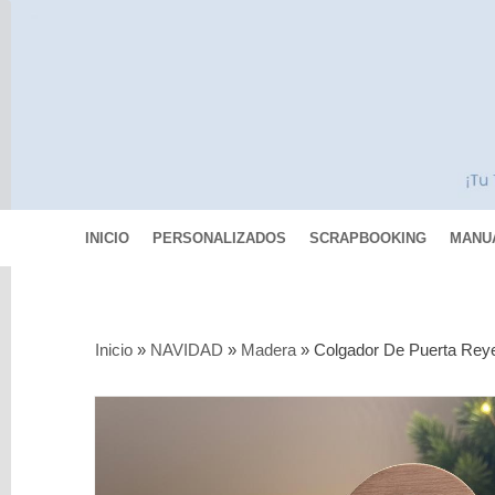
INICIO
PERSONALIZADOS
SCRAPBOOKING
MANU
Categorías
Inicio
»
NAVIDAD
»
Madera
»
Colgador De Puerta Rey
Scrapbooking
MIXED
MEDIA
Pinturas