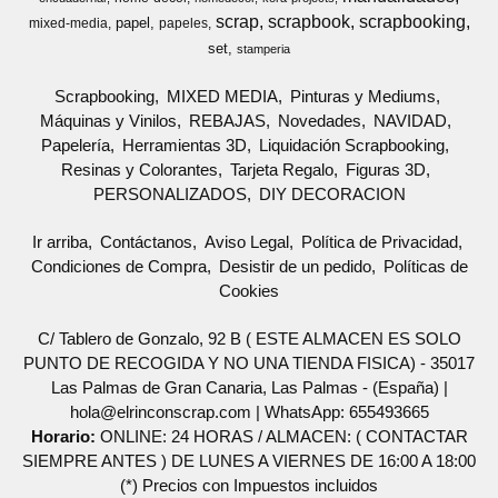
scrap
scrapbook
scrapbooking
papel
mixed-media
papeles
set
stamperia
Scrapbooking
MIXED MEDIA
Pinturas y Mediums
Máquinas y Vinilos
REBAJAS
Novedades
NAVIDAD
Papelería
Herramientas 3D
Liquidación Scrapbooking
Resinas y Colorantes
Tarjeta Regalo
Figuras 3D
PERSONALIZADOS
DIY DECORACION
Ir arriba
Contáctanos
Aviso Legal
Política de Privacidad
Condiciones de Compra
Desistir de un pedido
Políticas de
Cookies
C/ Tablero de Gonzalo, 92 B ( ESTE ALMACEN ES SOLO
PUNTO DE RECOGIDA Y NO UNA TIENDA FISICA) - 35017
Las Palmas de Gran Canaria, Las Palmas - (España) |
hola@elrinconscrap.com |
WhatsApp: 655493665
Horario:
ONLINE: 24 HORAS / ALMACEN: ( CONTACTAR
SIEMPRE ANTES ) DE LUNES A VIERNES DE 16:00 A 18:00
(*) Precios con Impuestos incluidos