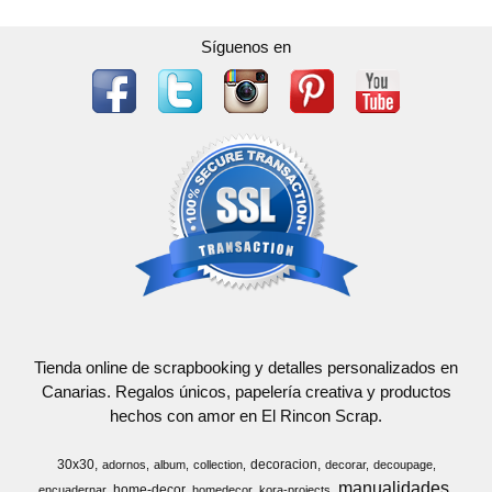
Síguenos en
Tienda online de scrapbooking y detalles personalizados en
Canarias. Regalos únicos, papelería creativa y productos
hechos con amor en El Rincon Scrap.
30x30
decoracion
adornos
album
collection
decorar
decoupage
manualidades
home-decor
encuadernar
homedecor
kora-projects