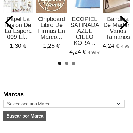
Papel La
Chipboard
ECOPIEL
Bandeja
Ilusión De
Libro De
SATINADA
De Madera
La Espera
Firmas En
AZUL
Varios
009 El...
Marco...
CIELO
Tamaños
KORA...
1,30 €
1,25 €
4,24 €
4,99 €
4,24 €
4,99 €
Marcas