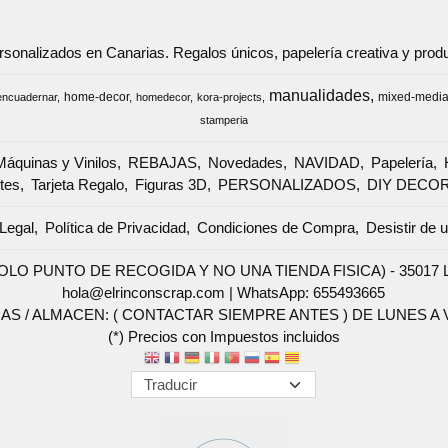
ersonalizados en Canarias. Regalos únicos, papelería creativa y pr
manualidades
home-decor
mixed-medi
encuadernar
homedecor
kora-projects
stamperia
Máquinas y Vinilos
REBAJAS
Novedades
NAVIDAD
Papelería
tes
Tarjeta Regalo
Figuras 3D
PERSONALIZADOS
DIY DECO
Legal
Política de Privacidad
Condiciones de Compra
Desistir de 
SOLO PUNTO DE RECOGIDA Y NO UNA TIENDA FISICA) - 35017 Las 
hola@elrinconscrap.com |
WhatsApp: 655493665
AS / ALMACEN: ( CONTACTAR SIEMPRE ANTES ) DE LUNES A VI
(*) Precios con Impuestos incluidos