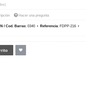
dos)
ripción
Hacer una pregunta
N / Cod. Barras
:
0340
•
Referencia
:
FDPP-216
•
rito