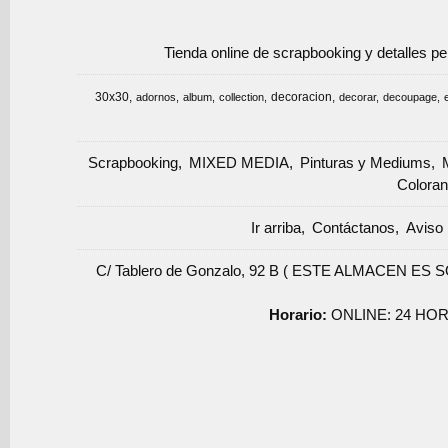
Tienda online de scrapbooking y detalles p
30x30
decoracion
adornos
album
collection
decorar
decoupage
Scrapbooking
MIXED MEDIA
Pinturas y Mediums
Coloran
Ir arriba
Contáctanos
Aviso 
C/ Tablero de Gonzalo, 92 B ( ESTE ALMACEN ES 
Horario:
ONLINE: 24 HOR