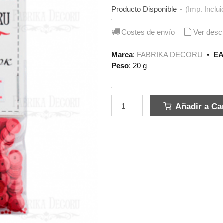
Producto Disponible
-
(Imp. Inclui
Costes de envío
Ver desc
Marca
:
FABRIKA DECORU
•
EA
Peso
:
20 g
Añadir a Car