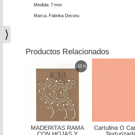
(0)
Medida: 7 mm
El
Marca. Fabrika Decoru
carrito
de
⟩
la
compra
está
Productos Relacionados
vacío
-15 %
Redes
Sociales
Instagram
Facebook
MADERITAS RAMA
Cartulina O Ca
Youtube
CON HOJAS Y
Texturizada