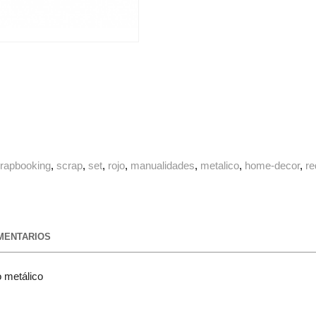
rapbooking
scrap
set
rojo
manualidades
metalico
home-decor
r
ENTARIOS
o metálico