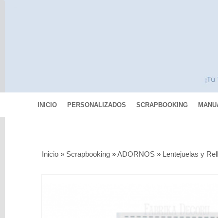
INICIO
PERSONALIZADOS
SCRAPBOOKING
MANU
Categorías
Inicio
»
Scrapbooking
»
ADORNOS
»
Lentejuelas y Rel
Scrapbooking
MIXED
MEDIA
Pinturas