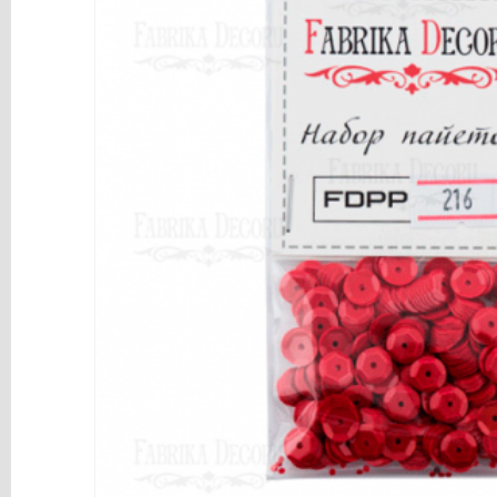
y
Mediums
Máquinas
y
Vinilos
REBAJAS
Novedades
NAVIDAD
Papelería
Herramientas
3D
Liquidación
Scrapbooking
Resinas
y