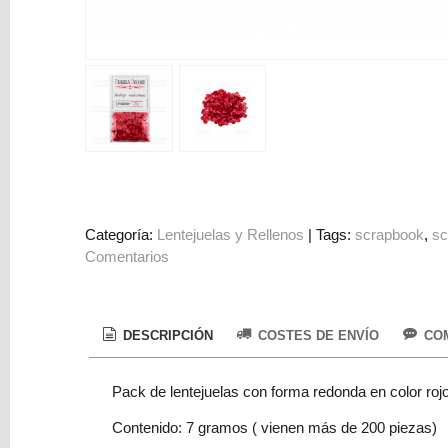
Colorantes
Tarjeta
Regalo
Figuras
3D
PERSONALIZADOS
DIY
DECORACION
Categoría:
Lentejuelas y Rellenos
|
Tags:
scrapbook
sc
Comentarios
Marcas
DESCRIPCIÓN
COSTES DE ENVÍO
COM
Pack de lentejuelas con forma redonda en color roj
Tu
Contenido: 7 gramos ( vienen más de 200 piezas)
Carrito