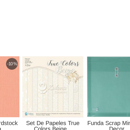
-10 %
rdstock
Set De Papeles True
Funda Scrap Min
...
Colors Beige...
Decor