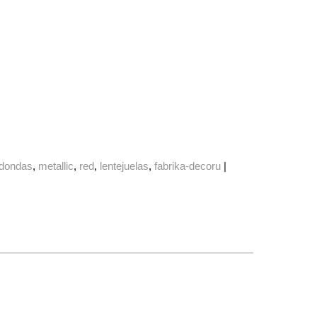
edondas
metallic
red
lentejuelas
fabrika-decoru
|