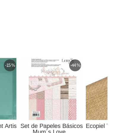
-15 %
-44 %
t Artis
Set de Papeles Básicos
Ecopiel Trenzada
Mum´s Love...
Stafil