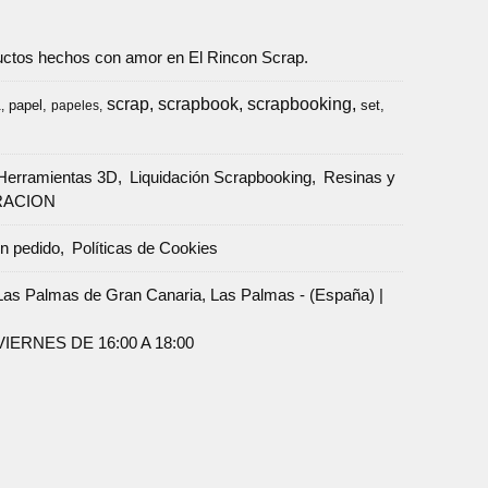
oductos hechos con amor en El Rincon Scrap.
scrap
scrapbook
scrapbooking
papel
set
a
papeles
Herramientas 3D
Liquidación Scrapbooking
Resinas y
RACION
un pedido
Políticas de Cookies
Palmas de Gran Canaria, Las Palmas - (España) |
ERNES DE 16:00 A 18:00