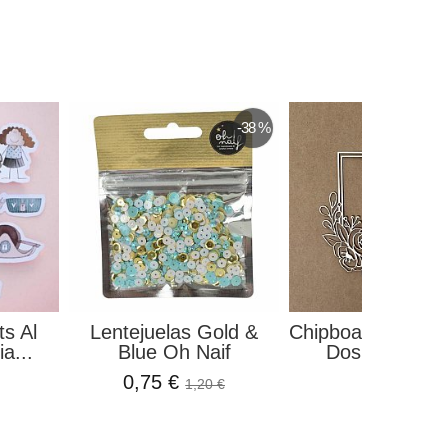
-38 %
ts Al
Lentejuelas Gold &
Chipboard Marco
a...
Blue Oh Naif
Dos Flores El.
0,75 €
1,50 €
1,20 €