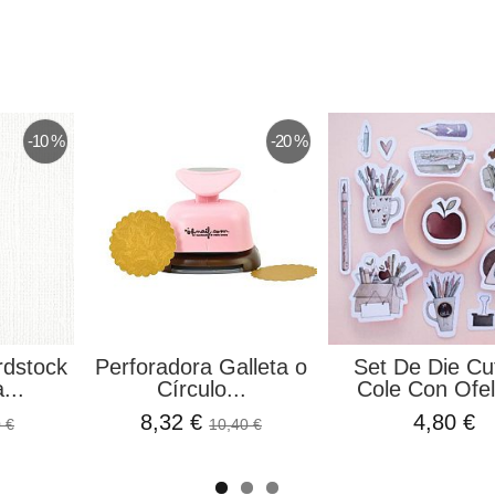
-10 %
-20 %
rdstock
Perforadora Galleta o
Set De Die Cu
...
Círculo...
Cole Con Ofeli
8,32 €
4,80 €
 €
10,40 €