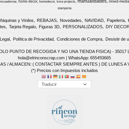
manualidades
home-decor
mixed-medi
encuadernar
homedecor
kora-projects
stamperia
Máquinas y Vinilos
REBAJAS
Novedades
NAVIDAD
Papelería
tes
Tarjeta Regalo
Figuras 3D
PERSONALIZADOS
DIY DECO
Legal
Política de Privacidad
Condiciones de Compra
Desistir de 
SOLO PUNTO DE RECOGIDA Y NO UNA TIENDA FISICA) - 35017 Las 
hola@elrinconscrap.com |
WhatsApp: 655493665
AS / ALMACEN: ( CONTACTAR SIEMPRE ANTES ) DE LUNES A VI
(*) Precios con Impuestos incluidos