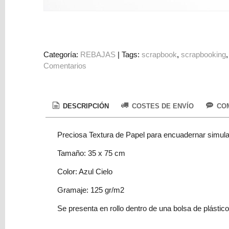
Colorantes
Tarjeta
Regalo
Figuras
Categoría:
REBAJAS
|
Tags:
scrapbook
scrapbooking
Comentarios
3D
PERSONALIZADOS
DIY
DESCRIPCIÓN
COSTES DE ENVÍO
COM
DECORACION
Preciosa Textura de Papel para encuadernar simuland
Marcas
Tamaño: 35 x 75 cm
Color: Azul Cielo
Gramaje: 125 gr/m2
Se presenta en rollo dentro de una bolsa de plástico
Tu
Carrito