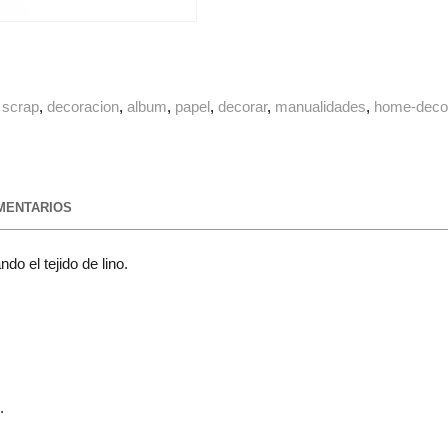
scrap
decoracion
album
papel
decorar
manualidades
home-deco
ENTARIOS
o el tejido de lino.
.