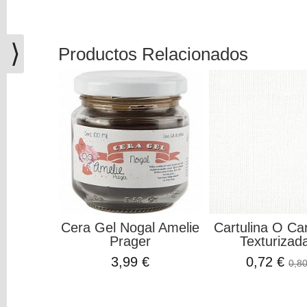
(0)
El
carrito
⟩
Productos Relacionados
de
la
compra
está
vacío
Redes
Sociales
Instagram
Cera Gel Nogal Amelie
Cartulina O Ca
Prager
Texturizada
Facebook
3,99 €
0,72 €
0,80
Youtube