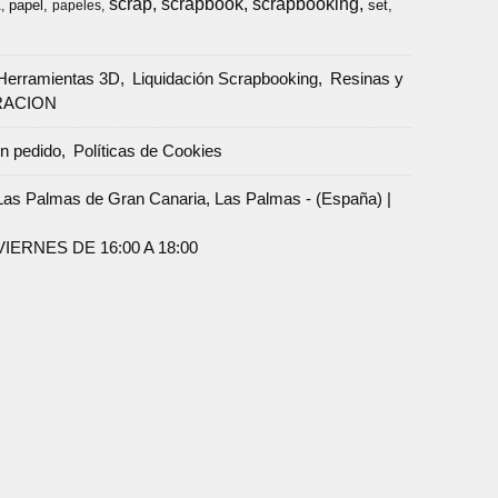
scrap
scrapbook
scrapbooking
papel
set
a
papeles
Herramientas 3D
Liquidación Scrapbooking
Resinas y
RACION
un pedido
Políticas de Cookies
Palmas de Gran Canaria, Las Palmas - (España) |
ERNES DE 16:00 A 18:00