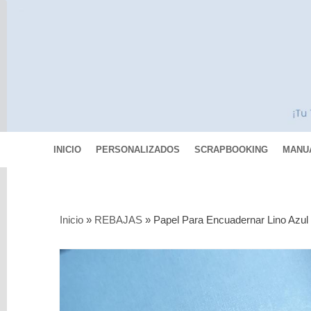
INICIO
PERSONALIZADOS
SCRAPBOOKING
MANU
Categorías
Inicio
»
REBAJAS
»
Papel Para Encuadernar Lino Azul 
Scrapbooking
MIXED
MEDIA
Pinturas