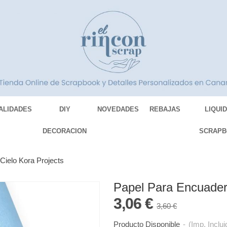
ALIDADES
DIY
NOVEDADES
REBAJAS
LIQUI
DECORACION
SCRAPB
Cielo Kora Projects
Papel Para Encuadern
3,06 €
3,60 €
Producto Disponible
-
(Imp. Inclui