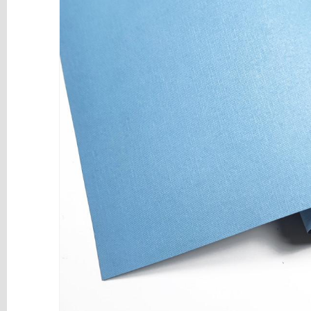
y
Mediums
Máquinas
y
Vinilos
REBAJAS
Novedades
NAVIDAD
Papelería
Herramientas
3D
Liquidación
Scrapbooking
Resinas
y