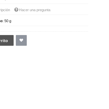
ripción
Hacer una pregunta
so
:
50 g
rito