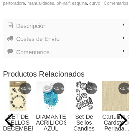
perforadora
manualidades
oh-naif
esquina
curvo
|
Comentarios
Descripción
Costes de Envío
Comentarios
Productos Relacionados
-15 %
-15 %
-15 %
-10 %
SET DE
DIAMANTES
Set De
Cartulina O
SELLOS
ACRILICOS
Sellos
Cardstock
DECEMBER
AZUL
Candies
Perlada...