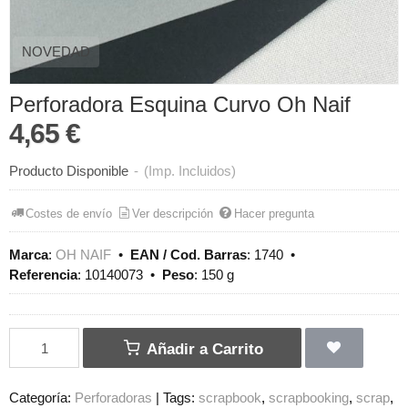
NOVEDAD
Perforadora Esquina Curvo Oh Naif
4,65 €
Producto Disponible
-
(Imp. Incluidos)
Costes de envío
Ver descripción
Hacer pregunta
Marca
:
OH NAIF
•
EAN / Cod. Barras
:
1740
•
Referencia
:
10140073
•
Peso
:
150 g
Añadir a Carrito
Categoría:
Perforadoras
|
Tags:
scrapbook
scrapbooking
scrap