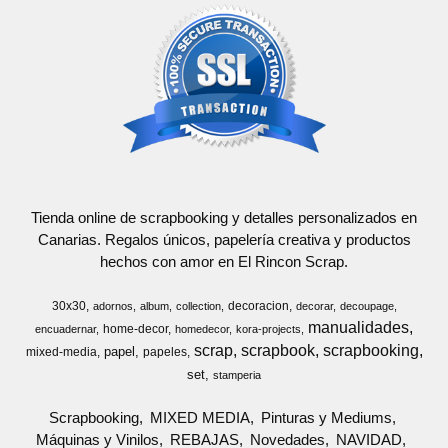
Tienda online de scrapbooking y detalles personalizados en
Canarias. Regalos únicos, papelería creativa y productos
hechos con amor en El Rincon Scrap.
30x30
decoracion
adornos
album
collection
decorar
decoupage
manualidades
home-decor
encuadernar
homedecor
kora-projects
scrap
scrapbook
scrapbooking
papel
mixed-media
papeles
set
stamperia
Scrapbooking
MIXED MEDIA
Pinturas y Mediums
Máquinas y Vinilos
REBAJAS
Novedades
NAVIDAD