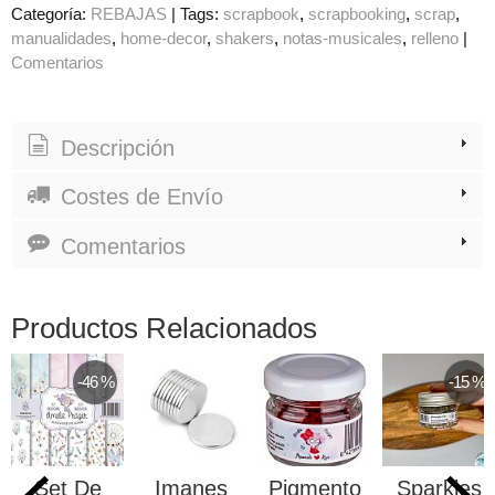
Categoría:
REBAJAS
|
Tags:
scrapbook
scrapbooking
scrap
manualidades
home-decor
shakers
notas-musicales
relleno
|
Comentarios
Descripción
Costes de Envío
Comentarios
Productos Relacionados
-46 %
-15 %
Set De
Imanes
Pigmento
Sparkles