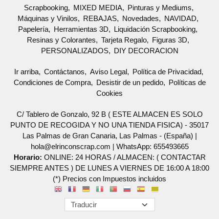
Scrapbooking
MIXED MEDIA
Pinturas y Mediums
Máquinas y Vinilos
REBAJAS
Novedades
NAVIDAD
Papelería
Herramientas 3D
Liquidación Scrapbooking
Resinas y Colorantes
Tarjeta Regalo
Figuras 3D
PERSONALIZADOS
DIY DECORACION
Ir arriba
Contáctanos
Aviso Legal
Política de Privacidad
Condiciones de Compra
Desistir de un pedido
Políticas de
Cookies
C/ Tablero de Gonzalo, 92 B ( ESTE ALMACEN ES SOLO
PUNTO DE RECOGIDA Y NO UNA TIENDA FISICA) - 35017
Las Palmas de Gran Canaria, Las Palmas - (España) |
hola@elrinconscrap.com |
WhatsApp: 655493665
Horario:
ONLINE: 24 HORAS / ALMACEN: ( CONTACTAR
SIEMPRE ANTES ) DE LUNES A VIERNES DE 16:00 A 18:00
(*) Precios con Impuestos incluidos