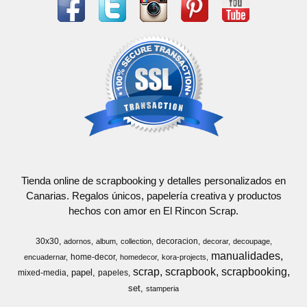
Tienda online de scrapbooking y detalles personalizados en
Canarias. Regalos únicos, papelería creativa y productos
hechos con amor en El Rincon Scrap.
30x30
decoracion
adornos
album
collection
decorar
decoupage
manualidades
home-decor
encuadernar
homedecor
kora-projects
scrap
scrapbook
scrapbooking
papel
mixed-media
papeles
set
stamperia