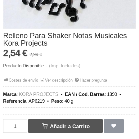
Relleno Para Shaker Notas Musicales
Kora Projects
2,54 €
2,99 €
Producto Disponible
-
(Imp. Incluidos)
Costes de envío
Ver descripción
Hacer pregunta
Marca
:
KORA PROJECTS
•
EAN / Cod. Barras
:
1390
•
Referencia
:
AP6219
•
Peso
:
40 g
Añadir a Carrito