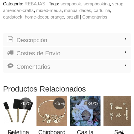
Categoría:
REBAJAS
|
Tags:
scrapbook
scrapbooking
scrap
american-crafts
mixed-media
manualidades
cartulina
cardstock
home-decor
orange
bazzill
|
Comentarios
Descripción
Costes de Envío
Comentarios
Productos Relacionados
-15 %
-15 %
-30 %
Paletina
Chipboard
Casita
Set