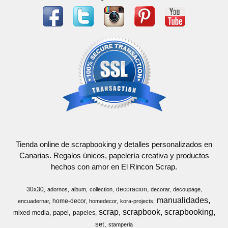
Tienda online de scrapbooking y detalles personalizados en
Canarias. Regalos únicos, papelería creativa y productos
hechos con amor en El Rincon Scrap.
30x30
decoracion
adornos
album
collection
decorar
decoupage
manualidades
home-decor
encuadernar
homedecor
kora-projects
scrap
scrapbook
scrapbooking
papel
mixed-media
papeles
set
stamperia