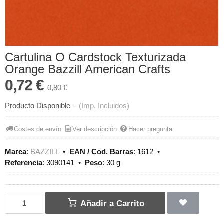
Cartulina O Cardstock Texturizada
Orange Bazzill American Crafts
0,72 €
0,80 €
Producto Disponible
-
(Imp. Incluidos)
Costes de envío
Ver descripción
Hacer pregunta
Marca
:
BAZZILL
•
EAN / Cod. Barras
:
1612
•
Referencia
:
3090141
•
Peso
:
30 g
Añadir a Carrito