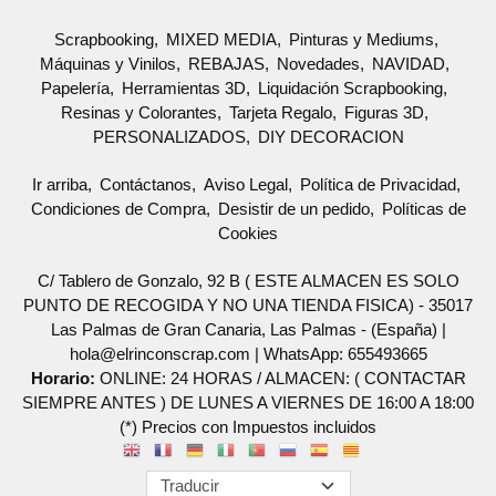
Scrapbooking
MIXED MEDIA
Pinturas y Mediums
Máquinas y Vinilos
REBAJAS
Novedades
NAVIDAD
Papelería
Herramientas 3D
Liquidación Scrapbooking
Resinas y Colorantes
Tarjeta Regalo
Figuras 3D
PERSONALIZADOS
DIY DECORACION
Ir arriba
Contáctanos
Aviso Legal
Política de Privacidad
Condiciones de Compra
Desistir de un pedido
Políticas de
Cookies
C/ Tablero de Gonzalo, 92 B ( ESTE ALMACEN ES SOLO
PUNTO DE RECOGIDA Y NO UNA TIENDA FISICA) - 35017
Las Palmas de Gran Canaria, Las Palmas - (España) |
hola@elrinconscrap.com |
WhatsApp: 655493665
Horario:
ONLINE: 24 HORAS / ALMACEN: ( CONTACTAR
SIEMPRE ANTES ) DE LUNES A VIERNES DE 16:00 A 18:00
(*) Precios con Impuestos incluidos