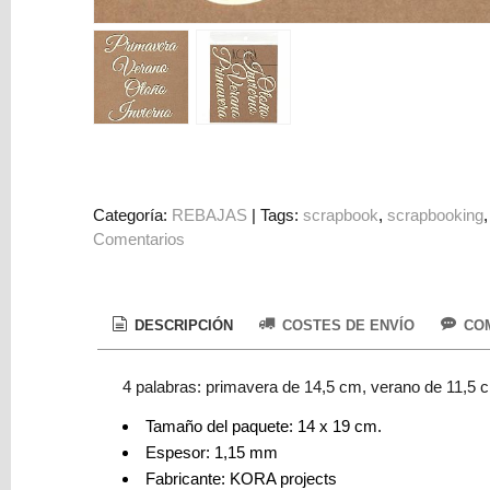
Colorantes
Tarjeta
Regalo
Figuras
3D
PERSONALIZADOS
DIY
Categoría:
REBAJAS
|
Tags:
scrapbook
scrapbooking
Comentarios
DECORACION
Marcas
DESCRIPCIÓN
COSTES DE ENVÍO
COM
4 palabras: primavera de 14,5 cm, verano de 11,5 c
Tamaño del paquete: 14 x 19 cm.
Tu
Espesor: 1,15 mm
Carrito
Fabricante: KORA projects