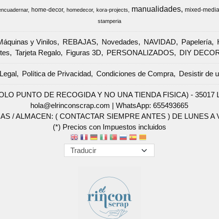
manualidades
home-decor
mixed-medi
encuadernar
homedecor
kora-projects
stamperia
Máquinas y Vinilos
REBAJAS
Novedades
NAVIDAD
Papelería
tes
Tarjeta Regalo
Figuras 3D
PERSONALIZADOS
DIY DECO
Legal
Política de Privacidad
Condiciones de Compra
Desistir de 
SOLO PUNTO DE RECOGIDA Y NO UNA TIENDA FISICA) - 35017 Las 
hola@elrinconscrap.com |
WhatsApp: 655493665
AS / ALMACEN: ( CONTACTAR SIEMPRE ANTES ) DE LUNES A VI
(*) Precios con Impuestos incluidos