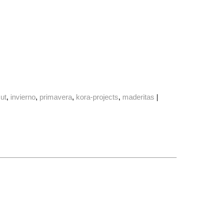
cut
invierno
primavera
kora-projects
maderitas
|