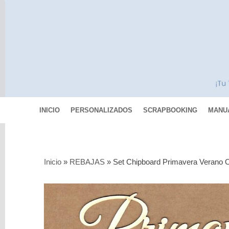
INICIO
PERSONALIZADOS
SCRAPBOOKING
MANU
Categorías
Inicio
»
REBAJAS
»
Set Chipboard Primavera Verano O
Scrapbooking
MIXED
MEDIA
Pinturas