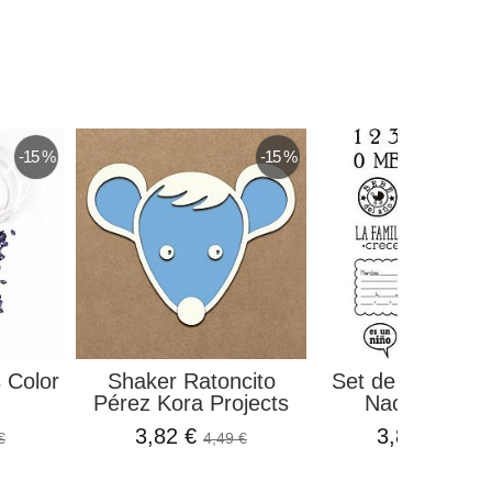
-15 %
-15 %
s Color
Shaker Ratoncito
Set de Sellos R
.
Pérez Kora Projects
Nacido Artis..
3,82 €
3,83 €
€
4,49 €
4,50 €