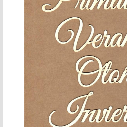
y
Mediums
Máquinas
y
Vinilos
REBAJAS
Novedades
NAVIDAD
Papelería
Herramientas
3D
Liquidación
Scrapbooking
Resinas
y