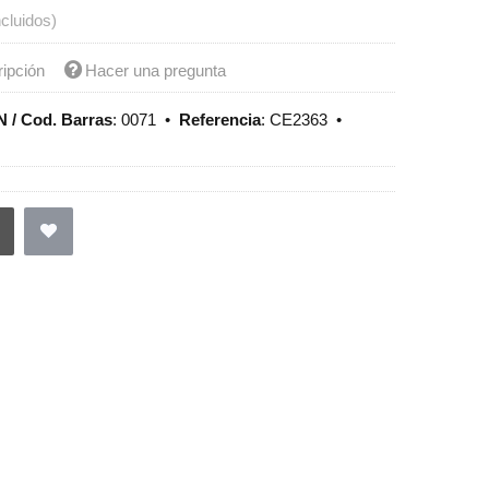
ncluidos)
ripción
Hacer una pregunta
 / Cod. Barras
:
0071
•
Referencia
:
CE2363
•