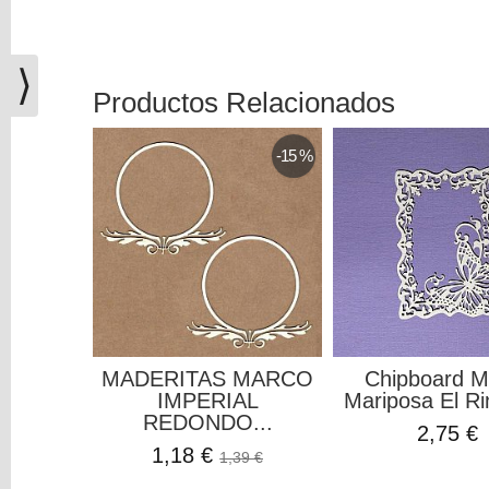
(0)
El
carrito
⟩
de
Productos Relacionados
la
compra
-15 %
está
vacío
Redes
Sociales
Instagram
MADERITAS MARCO
Chipboard M
IMPERIAL
Mariposa El Ri
Facebook
REDONDO...
2,75 €
1,18 €
1,39 €
Youtube