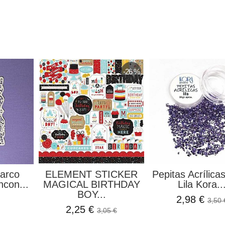
-26 %
arco
ELEMENT STICKER
Pepitas Acrílica
ncon...
MAGICAL BIRTHDAY
Lila Kora..
BOY...
2,98 €
3,50 
2,25 €
3,05 €