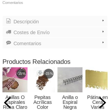
Comentarios
Descripción
Costes de Envío
Comentarios
Productos Relacionados
-15 %
-15 %
Anillas O
Pepitas
Anilla o
Pátina en
Espirales
Acrílicas
Espiral
Cera
Rosa Claro
Color
Negra
Varios