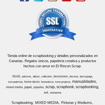
Tienda online de scrapbooking y detalles personalizados en
Canarias. Regalos únicos, papelería creativa y productos
hechos con amor en El Rincon Scrap.
30x30
decoracion
adornos
album
collection
decorar
decoupage
manualidades
home-decor
encuadernar
homedecor
kora-projects
scrap
scrapbook
scrapbooking
papel
mixed-media
papeles
set
stamperia
Scrapbooking
MIXED MEDIA
Pinturas y Mediums