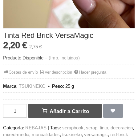
Tinta Red Brick VersaMagic
2,20 €
2,75 €
Producto Disponible
-
(Imp. Incluidos)
Costes de envío
Ver descripción
Hacer pregunta
Marca
:
TSUKINEKO
•
Peso
:
25 g
Añadir a Carrito
Categoría:
REBAJAS
|
Tags:
scrapbook
scrap
tinta
decoracion
mixed-media
manualidades
tsukineko
versamagic
red-brick
|