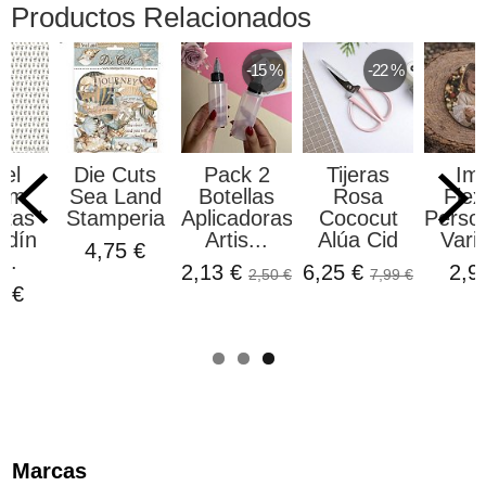
Productos Relacionados
-15 %
-22 %
el
Die Cuts
Pack 2
Tijeras
Im
lum
Sea Land
Botellas
Rosa
Flex
tas"
Stamperia
Aplicadoras
Cococut
Perso
rdín
Artis...
Alúa Cid
Varia
4,75 €
..
2,13 €
6,25 €
2,9
2,50 €
7,99 €
0 €
Marcas