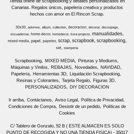
Tienda online de scrapbooking y detalles personalizados en
Canarias. Regalos únicos, papelería creativa y productos
hechos con amor en El Rincon Scrap.
30x30
decoracion
adornos
album
collection
decorar
decoupage
manualidades
home-decor
encuadernar
homedecor
kora-projects
scrap
scrapbook
scrapbooking
papel
mixed-media
papeles
set
stamperia
Scrapbooking
MIXED MEDIA
Pinturas y Mediums
Máquinas y Vinilos
REBAJAS
Novedades
NAVIDAD
Papelería
Herramientas 3D
Liquidación Scrapbooking
Resinas y Colorantes
Tarjeta Regalo
Figuras 3D
PERSONALIZADOS
DIY DECORACION
Ir arriba
Contáctanos
Aviso Legal
Política de Privacidad
Condiciones de Compra
Desistir de un pedido
Políticas de
Cookies
C/ Tablero de Gonzalo, 92 B ( ESTE ALMACEN ES SOLO
PUNTO DE RECOGIDA Y NO UNA TIENDA FISICA) - 35017