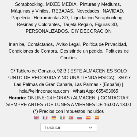
Scrapbooking
MIXED MEDIA
Pinturas y Mediums
Máquinas y Vinilos
REBAJAS
Novedades
NAVIDAD
Papelería
Herramientas 3D
Liquidación Scrapbooking
Resinas y Colorantes
Tarjeta Regalo
Figuras 3D
PERSONALIZADOS
DIY DECORACION
Ir arriba
Contáctanos
Aviso Legal
Política de Privacidad
Condiciones de Compra
Desistir de un pedido
Políticas de
Cookies
C/ Tablero de Gonzalo, 92 B ( ESTE ALMACEN ES SOLO
PUNTO DE RECOGIDA Y NO UNA TIENDA FISICA) - 35017
Las Palmas de Gran Canaria, Las Palmas - (España) |
hola@elrinconscrap.com |
WhatsApp: 655493665
Horario:
ONLINE: 24 HORAS / ALMACEN: ( CONTACTAR
SIEMPRE ANTES ) DE LUNES A VIERNES DE 16:00 A 18:00
(*) Precios con Impuestos incluidos