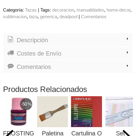
Categoría:
Tazas
|
Tags:
decoracion
manualidades
home-decor
sublimacion
taza
generica
deadpool
|
Comentarios
Descripción
Costes de Envío
Comentarios
Productos Relacionados
-50 %
FROSTING
Paletina
Cartulina O
Set