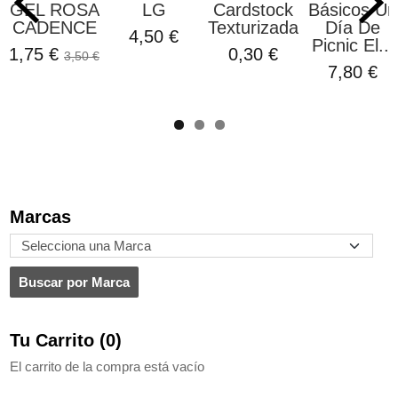
GEL ROSA
LG
Cardstock
Básicos Un
CADENCE
Texturizada...
Día De
4,50 €
Picnic El...
1,75 €
0,30 €
3,50 €
7,80 €
Marcas
Tu Carrito (0)
El carrito de la compra está vacío