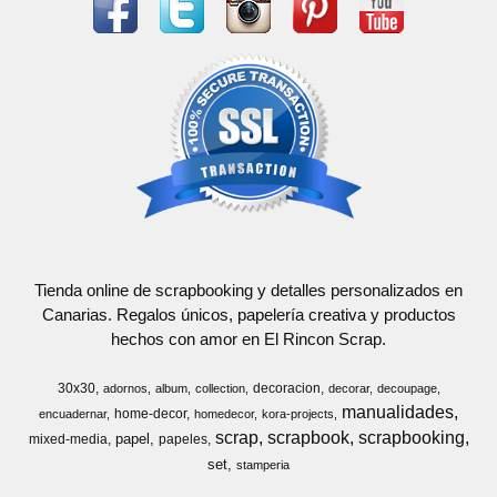
Tienda online de scrapbooking y detalles personalizados en
Canarias. Regalos únicos, papelería creativa y productos
hechos con amor en El Rincon Scrap.
30x30
decoracion
adornos
album
collection
decorar
decoupage
manualidades
home-decor
encuadernar
homedecor
kora-projects
scrap
scrapbook
scrapbooking
papel
mixed-media
papeles
set
stamperia