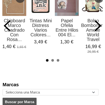
Chipboard
Tintas Mini
Papel
Bolso
Marco
Distress
Ofelia
Bomboner
Cuadrado
Varios
Entre Hilos
Amelie
Con
Colores...
004 El...
World
Rosa...
Travel
3,49 €
1,30 €
1,40 €
16,99 €
1,65 €
26,95 €
Marcas