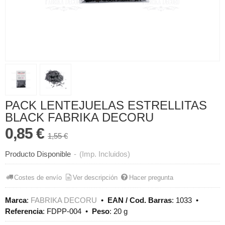
PACK LENTEJUELAS ESTRELLITAS
BLACK FABRIKA DECORU
0,85 €
1,55 €
Producto Disponible
-
(Imp. Incluidos)
Costes de envío
Ver descripción
Hacer pregunta
Marca
:
FABRIKA DECORU
•
EAN / Cod. Barras
:
1033
•
Referencia
:
FDPP-004
•
Peso
:
20 g