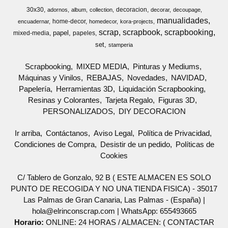
30x30
decoracion
adornos
album
collection
decorar
decoupage
manualidades
home-decor
encuadernar
homedecor
kora-projects
scrap
scrapbook
scrapbooking
papel
mixed-media
papeles
set
stamperia
Scrapbooking
MIXED MEDIA
Pinturas y Mediums
Máquinas y Vinilos
REBAJAS
Novedades
NAVIDAD
Papelería
Herramientas 3D
Liquidación Scrapbooking
Resinas y Colorantes
Tarjeta Regalo
Figuras 3D
PERSONALIZADOS
DIY DECORACION
Ir arriba
Contáctanos
Aviso Legal
Política de Privacidad
Condiciones de Compra
Desistir de un pedido
Políticas de
Cookies
C/ Tablero de Gonzalo, 92 B ( ESTE ALMACEN ES SOLO
PUNTO DE RECOGIDA Y NO UNA TIENDA FISICA) - 35017
Las Palmas de Gran Canaria, Las Palmas - (España) |
hola@elrinconscrap.com |
WhatsApp: 655493665
Horario:
ONLINE: 24 HORAS / ALMACEN: ( CONTACTAR