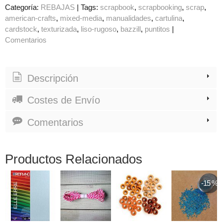
Categoría:
REBAJAS
|
Tags:
scrapbook
scrapbooking
scrap
american-crafts
mixed-media
manualidades
cartulina
cardstock
texturizada
liso-rugoso
bazzill
puntitos
|
Comentarios
Descripción
Costes de Envío
Comentarios
Productos Relacionados
-15 %