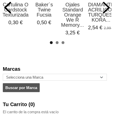
Cartulina O
Baker´s
Ojales
DIAMANT
Cardstock
Twine
Standard
ACRILICO
Texturizada...
Fucsia
Orange
TURQUES
We R
KORA...
0,30 €
0,50 €
Memory...
2,54 €
2,99 €
3,25 €
Marcas
Tu Carrito (0)
El carrito de la compra está vacío