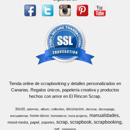
Tienda online de scrapbooking y detalles personalizados en
Canarias. Regalos únicos, papelería creativa y productos
hechos con amor en El Rincon Scrap.
30x30
decoracion
adornos
album
collection
decorar
decoupage
manualidades
home-decor
encuadernar
homedecor
kora-projects
scrap
scrapbook
scrapbooking
papel
mixed-media
papeles
set
stamperia