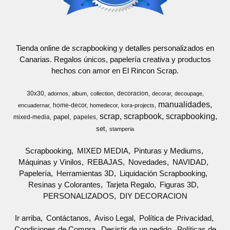
Tienda online de scrapbooking y detalles personalizados en
Canarias. Regalos únicos, papelería creativa y productos
hechos con amor en El Rincon Scrap.
30x30
decoracion
adornos
album
collection
decorar
decoupage
manualidades
home-decor
encuadernar
homedecor
kora-projects
scrap
scrapbook
scrapbooking
papel
mixed-media
papeles
set
stamperia
Scrapbooking
MIXED MEDIA
Pinturas y Mediums
Máquinas y Vinilos
REBAJAS
Novedades
NAVIDAD
Papelería
Herramientas 3D
Liquidación Scrapbooking
Resinas y Colorantes
Tarjeta Regalo
Figuras 3D
PERSONALIZADOS
DIY DECORACION
Ir arriba
Contáctanos
Aviso Legal
Política de Privacidad
Condiciones de Compra
Desistir de un pedido
Políticas de