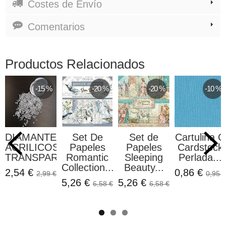
Costes de Envío
Comentarios
Productos Relacionados
-15 %
-20 %
-20 %
-10 %
DIAMANTES
Set De
Set de
Cartulina O
ACRILICOS
Papeles
Papeles
Cardstock
TRANSPARENTES...
Romantic
Sleeping
Perlada...
Collection...
Beauty...
2,54 €
0,86 €
2,99 €
0,95 €
5,26 €
5,26 €
6,58 €
6,58 €